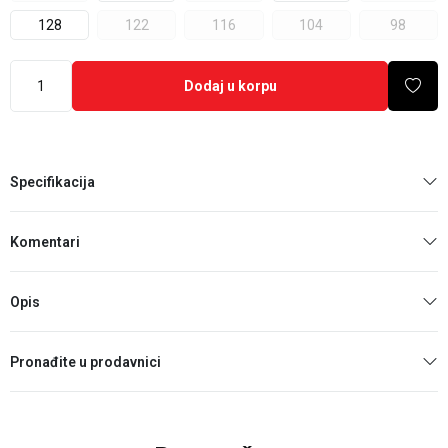
128
122
116
104
98
Dodaj u korpu
Specifikacija
Komentari
Opis
Pronađite u prodavnici