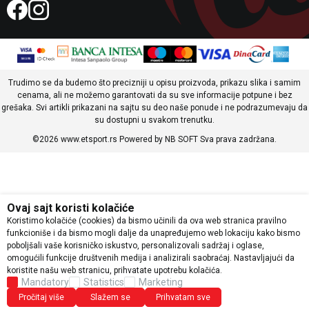
Trudimo se da budemo što precizniji u opisu proizvoda, prikazu slika i samim
cenama, ali ne možemo garantovati da su sve informacije potpune i bez
grešaka. Svi artikli prikazani na sajtu su deo naše ponude i ne podrazumevaju da
su dostupni u svakom trenutku.
©2026
www.etsport.rs
Powered by
NB SOFT
Sva prava zadržana.
Ovaj sajt koristi kolačiće
Koristimo kolačiće (cookies) da bismo učinili da ova web stranica pravilno
funkcioniše i da bismo mogli dalje da unapređujemo web lokaciju kako bismo
poboljšali vaše korisničko iskustvo, personalizovali sadržaj i oglase,
omogućili funkcije društvenih medija i analizirali saobraćaj. Nastavljajući da
koristite našu web stranicu, prihvatate upotrebu kolačića.
Mandatory
Statistics
Marketing
Pročitaj više
Slažem se
Prihvatam sve