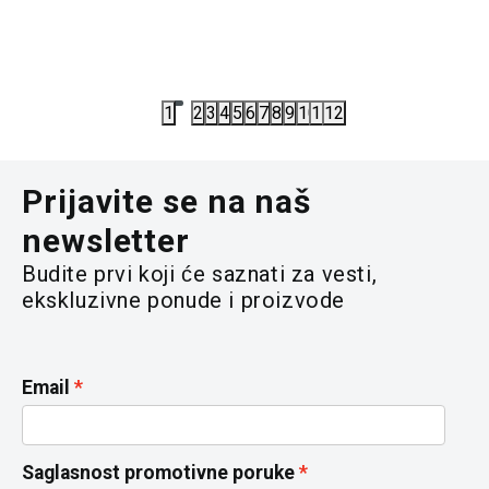
3.352,00
RSD
1.314,00
4.190,00
RSD
2.190,00
R
1
2
3
4
5
6
7
8
9
10
11
12
Prijavite se na naš
newsletter
Budite prvi koji će saznati za vesti,
ekskluzivne ponude i proizvode
Email
Saglasnost promotivne poruke