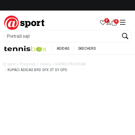
Besplatna dostava za porudžbine preko 6.000 rsd
0
0
Pretraži sajt
ADIDAS
SKECHERS
Et sport
Proizvodi
Odeća
KUPAĆI PROGRAM
KUPACI ADIDAS BRD GFX ST GY GPG
20
%
20
%