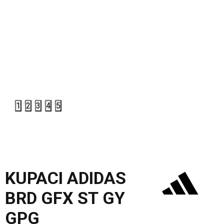
1
2
3
4
5
KUPACI ADIDAS
BRD GFX ST GY
GPG