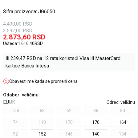
Šifra proizvoda:
JG6050
4.490,00
RSD
3.592,00
RSD
2.873,60
RSD
Ušteda:
1.616,40
RSD
ili
239,47
RSD na 12 rata koristeći Visa ili MasterCard
kartice Banca Intesa
Obavesti me kada se promeni cena
Odaberi veličinu
:
EU
UK
Odredi veličinu
158
68
62
86
80
74
110
170
170
164
92
152
146
140
134