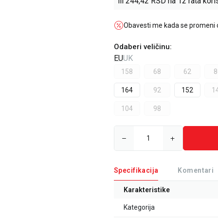
ili
244,42
RSD na 12 rata koris
Obavesti me kada se promeni
Odaberi veličinu
:
EU
UK
158
68
62
8
164
92
152
1
104
98
Specifikacija
Komentari
Karakteristike
Kategorija