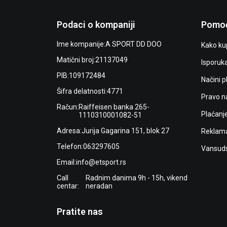
Podaci o kompaniji
Pomoć
Ime kompanije:
A SPORT DD DOO
Kako kup
Matični broj:
21137049
Isporuk
PIB:
109172484
Načini p
Šifra delatnosti:
4771
Pravo n
Račun:
Raiffeisen banka 265-
Plaćanj
1110310001082-51
Adresa:
Jurija Gagarina 151, blok 27
Reklama
Telefon:
063297605
Vansuds
Email:
info@etsport.rs
Call
Radnim danima 9h - 15h, vikend
centar:
neradan
Pratite nas