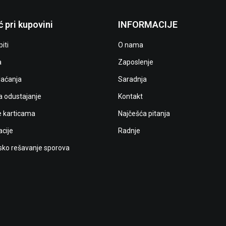
 pri kupovini
INFORMACIJE
iti
O nama
a
Zaposlenje
laćanja
Saradnja
a odustajanje
Kontakt
e karticama
Najčešća pitanja
cije
Radnje
ko rešavanje sporova