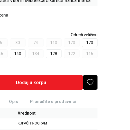
teći Visa ili MasterCard kartice Banca Intesa
 cena
Odredi veličinu
6
80
74
110
170
170
46
140
134
128
122
116
Dodaj u korpu
Opis
Pronađite u prodavnici
Vrednost
KUPAĆI PROGRAM