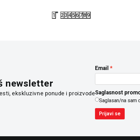
1
2
3
4
5
6
7
8
9
Email
š newsletter
Saglasnost promo
 vesti, ekskluzivne ponude i proizvode
Saglasan/na sam 
Prijavi se