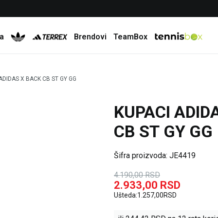
Besplatna dostava za porudžbine preko 6.000 rsd
a
Brendovi
TeamBox
ADIDAS X BACK CB ST GY GG
KUPACI ADID
30
%
CB ST GY GG
Šifra proizvoda:
JE4419
4.190,00
RSD
2.933,00
RSD
Ušteda:
1.257,00
RSD