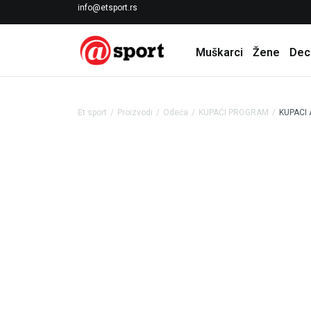
LICENCIRANI CLEARANCE PARTNER ADIDAS
info@etsport.rs
Muškarci
Žene
Dec
Et sport
Proizvodi
Odeća
KUPAĆI PROGRAM
KUPACI 