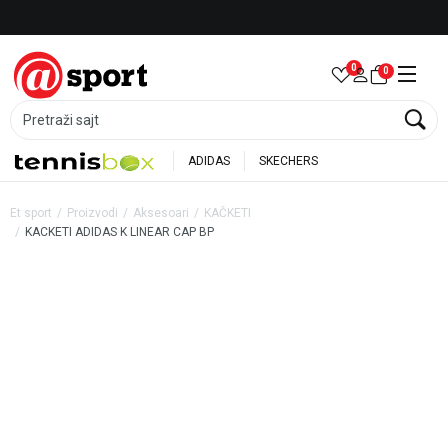
Besplatna dostava za porudžbine preko 6.000 rsd
0
0
Pretraži sajt
ADIDAS
SKECHERS
Et sport
Proizvodi
Aksesoari
KAČKETI
KACKETI ADIDAS K LINEAR CAP BP
20
%