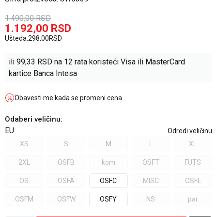
1.490,00
RSD
1.192,00
RSD
Ušteda:
298,00
RSD
ili
99,33
RSD na 12 rata koristeći Visa ili MasterCard
kartice Banca Intesa
Obavesti me kada se promeni cena
Odaberi veličinu
:
EU
Odredi veličinu
XS
S
M
L
XL
2XL
OSFB
kom
OSFT
FUTS
OS
OSFA
OSFC
MISC
OSFL
OSFM
OSFW
OSFY
NS
par