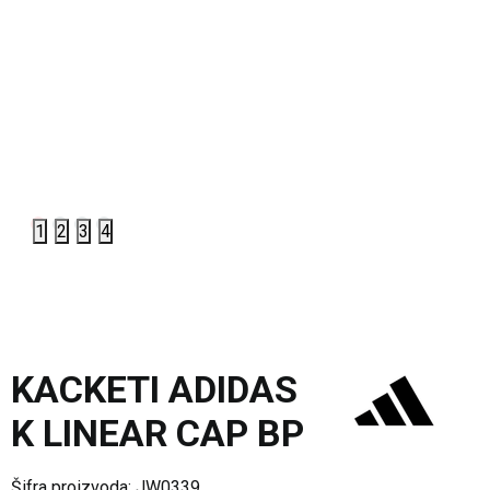
1
2
3
4
KACKETI ADIDAS
K LINEAR CAP BP
Šifra proizvoda:
JW0339