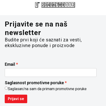
1
2
3
4
5
6
7
8
9
10
11
12
Prijavite se na naš
newsletter
Budite prvi koji će saznati za vesti,
ekskluzivne ponude i proizvode
Email
Saglasnost promotivne poruke
Saglasan/na sam da primam promotivne poruke
Prijavi se