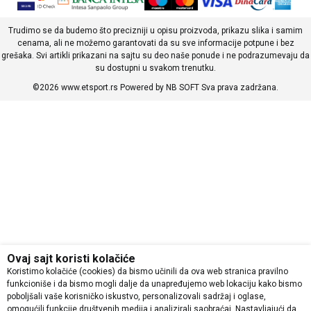
Trudimo se da budemo što precizniji u opisu proizvoda, prikazu slika i samim
cenama, ali ne možemo garantovati da su sve informacije potpune i bez
grešaka. Svi artikli prikazani na sajtu su deo naše ponude i ne podrazumevaju da
su dostupni u svakom trenutku.
©2026
www.etsport.rs
Powered by
NB SOFT
Sva prava zadržana.
Ovaj sajt koristi kolačiće
Koristimo kolačiće (cookies) da bismo učinili da ova web stranica pravilno
funkcioniše i da bismo mogli dalje da unapređujemo web lokaciju kako bismo
poboljšali vaše korisničko iskustvo, personalizovali sadržaj i oglase,
omogućili funkcije društvenih medija i analizirali saobraćaj. Nastavljajući da