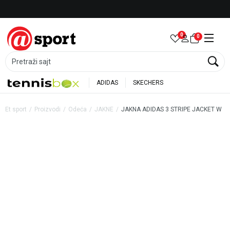
Besplatna dostava za porudžbine preko 6.000 rsd
0
0
Pretraži sajt
ADIDAS
SKECHERS
Et sport
Proizvodi
Odeća
JAKNE
JAKNA ADIDAS 3 STRIPE JACKET W