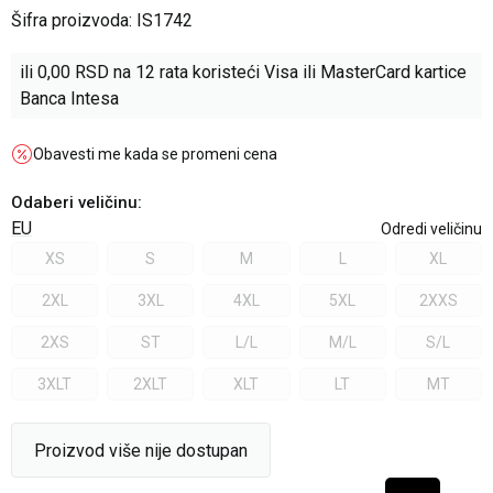
Šifra proizvoda:
IS1742
ili
0,00
RSD na 12 rata koristeći Visa ili MasterCard kartice
Banca Intesa
Obavesti me kada se promeni cena
Odaberi veličinu
:
EU
Odredi veličinu
XS
S
M
L
XL
2XL
3XL
4XL
5XL
2XXS
2XS
ST
L/L
M/L
S/L
3XLT
2XLT
XLT
LT
MT
Proizvod više nije dostupan