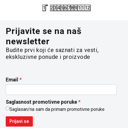
1
2
3
4
5
6
7
8
9
10
11
12
Prijavite se na naš
newsletter
Budite prvi koji će saznati za vesti,
ekskluzivne ponude i proizvode
Email
Saglasnost promotivne poruke
Saglasan/na sam da primam promotivne poruke
Prijavi se