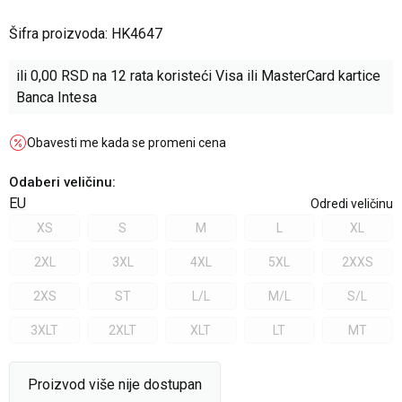
Šifra proizvoda:
HK4647
ili
0,00
RSD na 12 rata koristeći Visa ili MasterCard kartice
Banca Intesa
Obavesti me kada se promeni cena
Odaberi veličinu
:
EU
Odredi veličinu
XS
S
M
L
XL
2XL
3XL
4XL
5XL
2XXS
2XS
ST
L/L
M/L
S/L
3XLT
2XLT
XLT
LT
MT
Proizvod više nije dostupan