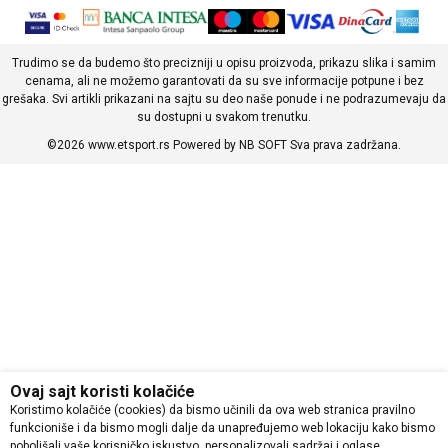
Trudimo se da budemo što precizniji u opisu proizvoda, prikazu slika i samim
cenama, ali ne možemo garantovati da su sve informacije potpune i bez
grešaka. Svi artikli prikazani na sajtu su deo naše ponude i ne podrazumevaju da
su dostupni u svakom trenutku.
©2026
www.etsport.rs
Powered by
NB SOFT
Sva prava zadržana.
Ovaj sajt koristi kolačiće
Koristimo kolačiće (cookies) da bismo učinili da ova web stranica pravilno
funkcioniše i da bismo mogli dalje da unapređujemo web lokaciju kako bismo
poboljšali vaše korisničko iskustvo, personalizovali sadržaj i oglase,