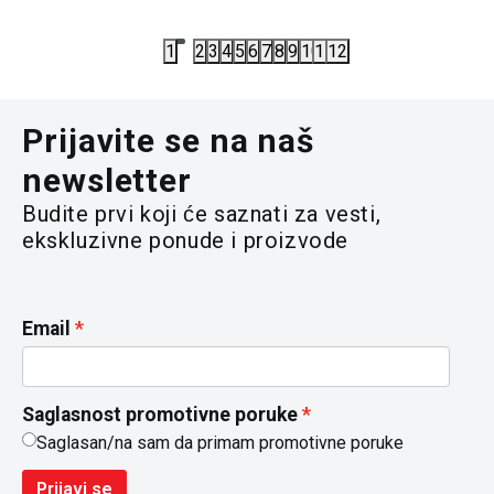
13.990,00
1
2
3
4
5
6
7
8
9
10
11
12
Prijavite se na naš
newsletter
Budite prvi koji će saznati za vesti,
ekskluzivne ponude i proizvode
Email
Saglasnost promotivne poruke
Saglasan/na sam da primam promotivne poruke
Prijavi se