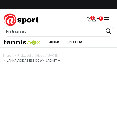
Besplatna dostava za porudžbine preko 6.000 rsd
0
0
Pretraži sajt
ADIDAS
SKECHERS
Et sport
Proizvodi
Odeća
JAKNE
JAKNA ADIDAS ESS DOWN JACKET M