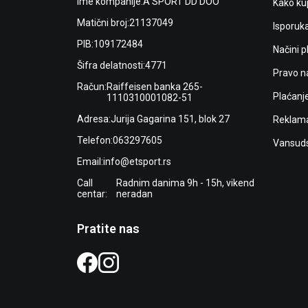
Ime kompanije:
A SPORT DD DOO
Kako kup
Matični broj:
21137049
Isporuk
PIB:
109172484
Načini p
Šifra delatnosti:
4771
Pravo n
Račun:
Raiffeisen banka 265-
Plaćanj
1110310001082-51
Adresa:
Jurija Gagarina 151, blok 27
Reklama
Telefon:
063297605
Vansuds
Email:
info@etsport.rs
Call
Radnim danima 9h - 15h, vikend
centar:
neradan
Pratite nas