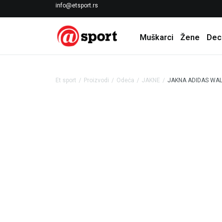
LICENCIRANI CLEARANCE PARTNER ADIDAS
info@etsport.rs
Muškarci
Žene
Dec
Et sport
Proizvodi
Odeća
JAKNE
JAKNA ADIDAS WAL