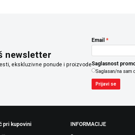
Email
š newsletter
Saglasnost promo
 vesti, ekskluzivne ponude i proizvode
Saglasan/na sam 
Prijavi se
 pri kupovini
INFORMACIJE