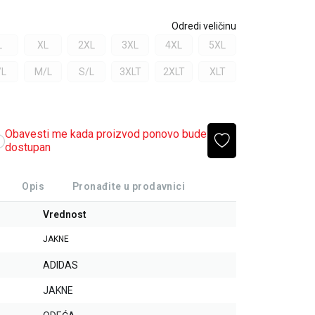
Odredi veličinu
L
XL
2XL
3XL
4XL
5XL
/L
M/L
S/L
3XLT
2XLT
XLT
Obavesti me kada proizvod ponovo bude
dostupan
Opis
Pronađite u prodavnici
Vrednost
JAKNE
ADIDAS
JAKNE