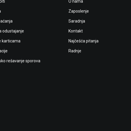
iti
O nama
a
Zaposlenje
laćanja
Saradnja
a odustajanje
Kontakt
e karticama
Najčešća pitanja
cije
Radnje
ko rešavanje sporova