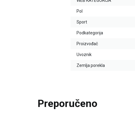
WEB KATEGORIJA
Pol
Sport
Podkategorija
Proizvođač
Uvoznik
Zemlja porekla
Preporučeno
20
%
20
%