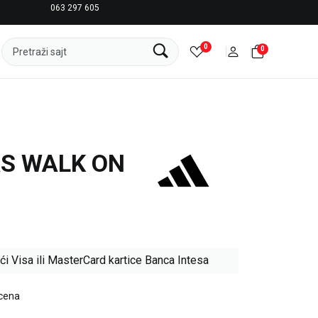
063 297 605
LICENCIRANI CLEARANCE PARTNER ADIDAS
0
0
Pretraži sajt
AS WALK ON
ći Visa ili MasterCard kartice Banca Intesa
 cena