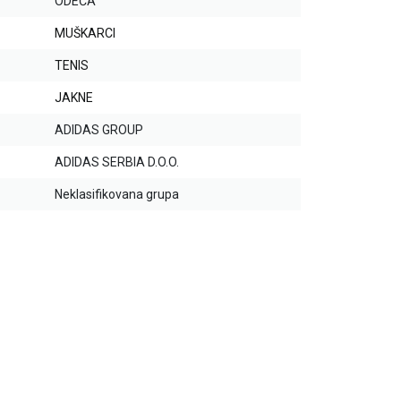
ODEĆA
MUŠKARCI
TENIS
JAKNE
ADIDAS GROUP
ADIDAS SERBIA D.O.O.
Neklasifikovana grupa
20
%
20
%
20
%
20
%