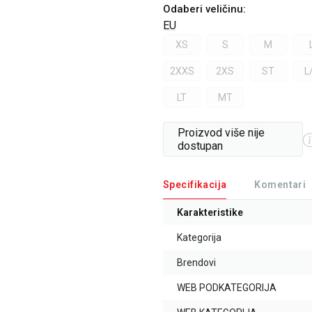
Odaberi veličinu
:
EU
XS
S
M
2XXS
2XS
ST
L
LT
MT
Proizvod više nije
dostupan
Specifikacija
Komentari
Karakteristike
Kategorija
Brendovi
WEB PODKATEGORIJA