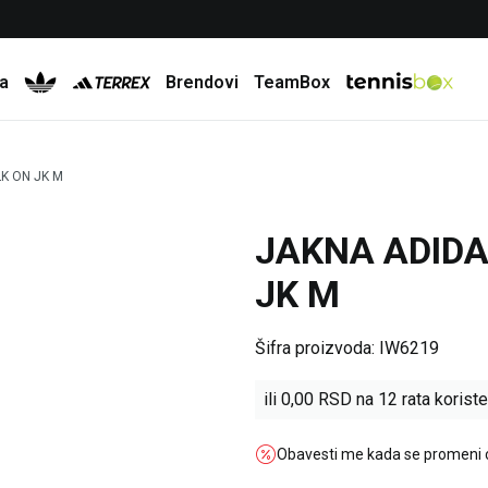
Besplatna dostava za porudžbine preko 6.000 rsd
a
Brendovi
TeamBox
K ON JK M
JAKNA ADID
JK M
Šifra proizvoda:
IW6219
ili
0,00
RSD na 12 rata koriste
Obavesti me kada se promeni