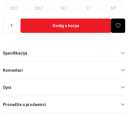
3XLT
2XLT
XLT
LT
MT
Dodaj u korpu
Specifikacija
Komentari
Opis
Pronađite u prodavnici