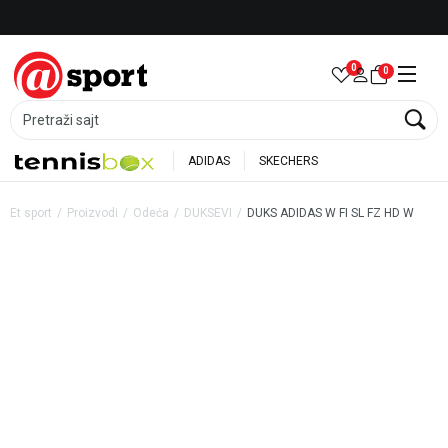
Besplatna dostava za porudžbine preko 6.000 rsd
0
0
Pretraži sajt
ADIDAS
SKECHERS
Et sport
Proizvodi
Odeća
DUKSEVI
DUKS ADIDAS W FI SL FZ HD W
20
%
20
%