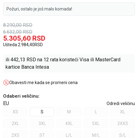
Požuri, ostalo je još malo komada!
8.290,00
RSD
6.632,00
RSD
5.305,60
RSD
Ušteda:
2.984,40
RSD
ili
442,13
RSD na 12 rata koristeći Visa ili MasterCard
kartice Banca Intesa
Obavesti me kada se promeni cena
Odaberi veličinu
:
EU
Odredi veličinu
XS
S
M
L
XL
2XL
3XL
4XL
5XL
2XXS
2XS
ST
L/L
M/L
S/L