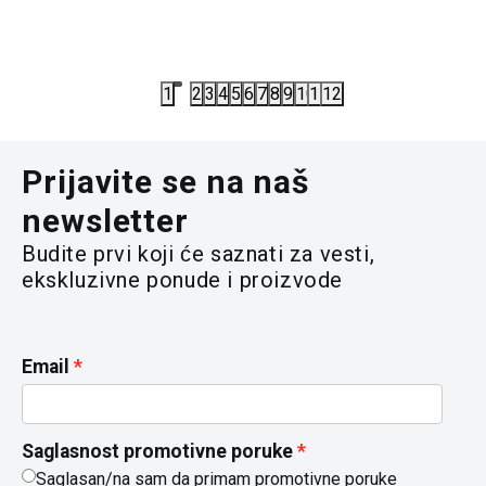
9.933,00
RSD
6.993,00
14.190,00
RSD
9.990,00
R
1
2
3
4
5
6
7
8
9
10
11
12
Prijavite se na naš
newsletter
Budite prvi koji će saznati za vesti,
ekskluzivne ponude i proizvode
Email
Saglasnost promotivne poruke
Saglasan/na sam da primam promotivne poruke