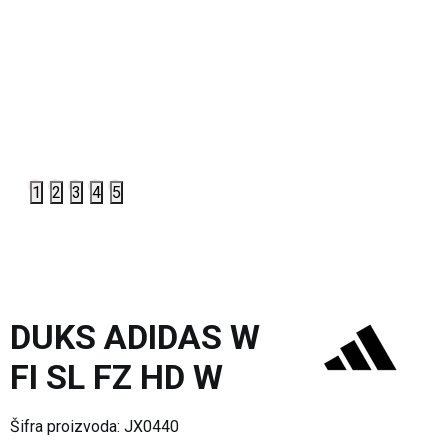
1
2
3
4
5
DUKS ADIDAS W
FI SL FZ HD W
Šifra proizvoda:
JX0440