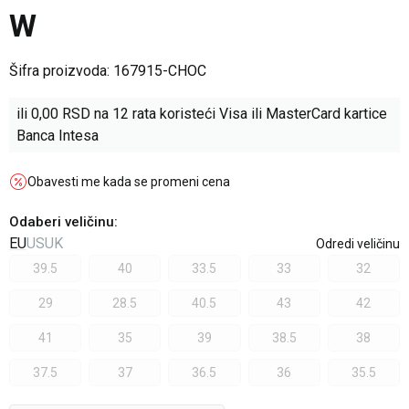
W
Šifra proizvoda:
167915-CHOC
ili
0,00
RSD na 12 rata koristeći Visa ili MasterCard kartice
Banca Intesa
Obavesti me kada se promeni cena
Odaberi veličinu
:
EU
US
UK
Odredi veličinu
39.5
40
33.5
33
32
29
28.5
40.5
43
42
41
35
39
38.5
38
37.5
37
36.5
36
35.5