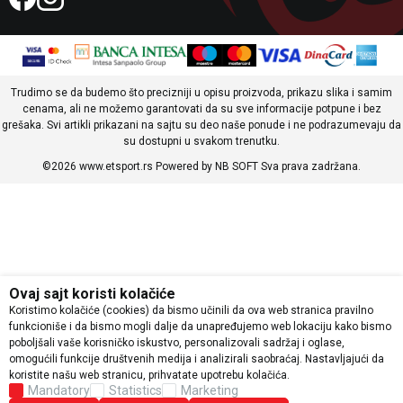
Trudimo se da budemo što precizniji u opisu proizvoda, prikazu slika i samim
cenama, ali ne možemo garantovati da su sve informacije potpune i bez
grešaka. Svi artikli prikazani na sajtu su deo naše ponude i ne podrazumevaju da
su dostupni u svakom trenutku.
©2026
www.etsport.rs
Powered by
NB SOFT
Sva prava zadržana.
Ovaj sajt koristi kolačiće
Koristimo kolačiće (cookies) da bismo učinili da ova web stranica pravilno
funkcioniše i da bismo mogli dalje da unapređujemo web lokaciju kako bismo
poboljšali vaše korisničko iskustvo, personalizovali sadržaj i oglase,
omogućili funkcije društvenih medija i analizirali saobraćaj. Nastavljajući da
koristite našu web stranicu, prihvatate upotrebu kolačića.
Mandatory
Statistics
Marketing