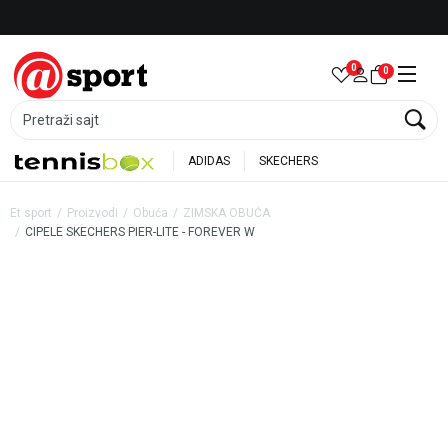
Besplatna dostava za porudžbine preko 6.000 rsd
0
0
Pretraži sajt
ADIDAS
SKECHERS
Et sport
Proizvodi
Obuća
ZIMSKA OBUĆA
CIPELE SKECHERS PIER-LITE - FOREVER W