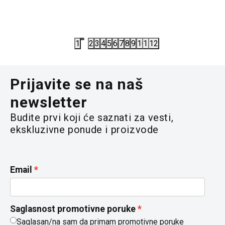
6.993,00
RSD
7.074,00
9.990,00
RSD
11.790,00
1
2
3
4
5
6
7
8
9
10
11
12
Prijavite se na naš
newsletter
Budite prvi koji će saznati za vesti,
ekskluzivne ponude i proizvode
Email
Saglasnost promotivne poruke
Saglasan/na sam da primam promotivne poruke