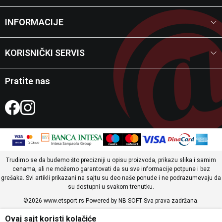
INFORMACIJE
KORISNIČKI SERVIS
Pratite nas
Trudimo se da budemo što precizniji u opisu proizvoda, prikazu slika i samim
cenama, ali ne možemo garantovati da su sve informacije potpune i bez
grešaka. Svi artikli prikazani na sajtu su deo naše ponude i ne podrazumevaju da
su dostupni u svakom trenutku.
©2026
www.etsport.rs
Powered by
NB SOFT
Sva prava zadržana.
Ovaj sajt koristi kolačiće