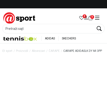
Besplatna dostava za porudžbine preko 6.000 rsd
0
0
Pretraži sajt
ADIDAS
SKECHERS
Et sport
Proizvodi
Aksesoari
ČARAPE
CARAPE ADIDASLK DY MI 3PP
30
%
20
%