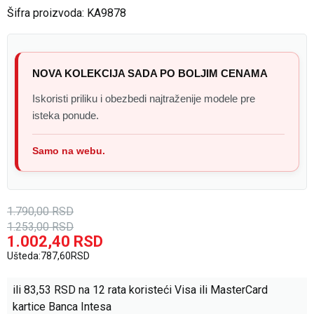
Šifra proizvoda:
KA9878
NOVA KOLEKCIJA SADA PO BOLJIM CENAMA
Iskoristi priliku i obezbedi najtraženije modele pre
isteka ponude.
Samo na webu.
1.790,00
RSD
1.253,00
RSD
1.002,40
RSD
Ušteda:
787,60
RSD
ili
83,53
RSD na 12 rata koristeći Visa ili MasterCard
kartice Banca Intesa