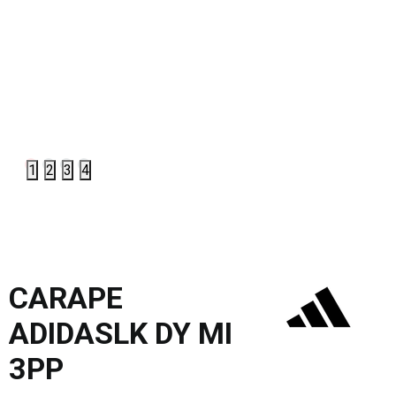
1
2
3
4
CARAPE
ADIDASLK DY MI
3PP