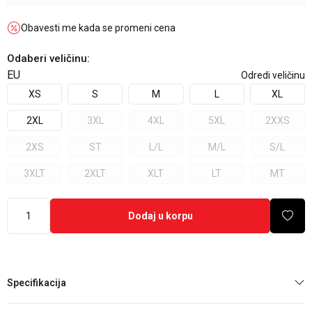
Obavesti me kada se promeni cena
Odaberi veličinu
:
EU
Odredi veličinu
XS
S
M
L
XL
2XL
3XL
4XL
5XL
2XXS
2XS
ST
L/L
M/L
S/L
3XLT
2XLT
XLT
LT
MT
Dodaj u korpu
Specifikacija