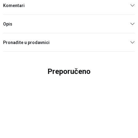
Komentari
Opis
Pronađite u prodavnici
Preporučeno
20
%