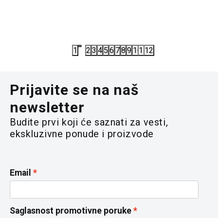
6.993,00
RSD
7.074,00
9.990,00
RSD
11.790,00
1
2
3
4
5
6
7
8
9
10
11
12
Prijavite se na naš
newsletter
Budite prvi koji će saznati za vesti,
ekskluzivne ponude i proizvode
Email
Saglasnost promotivne poruke