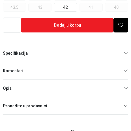
43.5
43
42
41
40
Dodaj u korpu
Specifikacija
Komentari
Opis
Pronađite u prodavnici