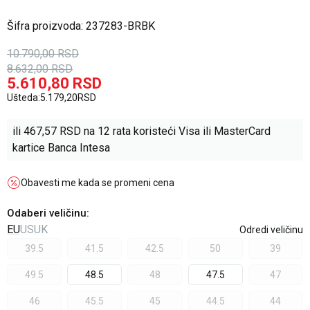
Šifra proizvoda:
237283-BRBK
10.790,00
RSD
8.632,00
RSD
5.610,80
RSD
Ušteda:
5.179,20
RSD
ili
467,57
RSD na 12 rata koristeći Visa ili MasterCard
kartice Banca Intesa
Obavesti me kada se promeni cena
Odaberi veličinu
:
EU
US
UK
Odredi veličinu
39.5
41.5
42.5
50
39
49.5
48.5
48
47.5
47
46
45.5
45
44.5
44