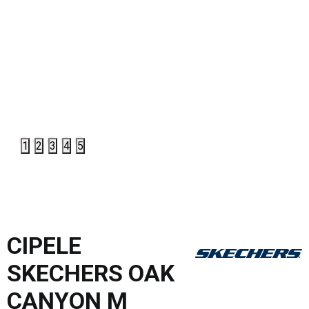
1
2
3
4
5
CIPELE
SKECHERS OAK
CANYON M