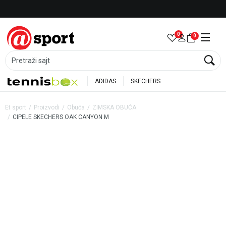
Besplatna dostava za porudžbine preko 6.000 rsd
0
0
Pretraži sajt
ADIDAS
SKECHERS
Et sport
Proizvodi
Obuća
ZIMSKA OBUĆA
CIPELE SKECHERS OAK CANYON M
20
%
35
%