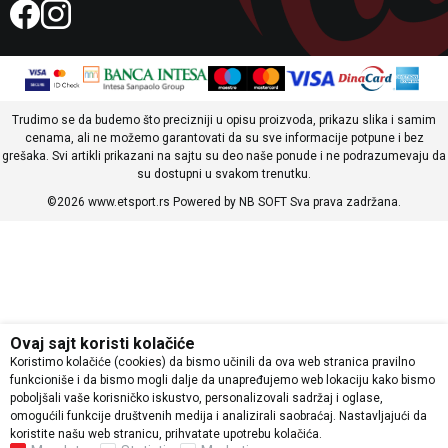
Trudimo se da budemo što precizniji u opisu proizvoda, prikazu slika i samim
cenama, ali ne možemo garantovati da su sve informacije potpune i bez
grešaka. Svi artikli prikazani na sajtu su deo naše ponude i ne podrazumevaju da
su dostupni u svakom trenutku.
©2026
www.etsport.rs
Powered by
NB SOFT
Sva prava zadržana.
Ovaj sajt koristi kolačiće
Koristimo kolačiće (cookies) da bismo učinili da ova web stranica pravilno
funkcioniše i da bismo mogli dalje da unapređujemo web lokaciju kako bismo
poboljšali vaše korisničko iskustvo, personalizovali sadržaj i oglase,
omogućili funkcije društvenih medija i analizirali saobraćaj. Nastavljajući da
koristite našu web stranicu, prihvatate upotrebu kolačića.