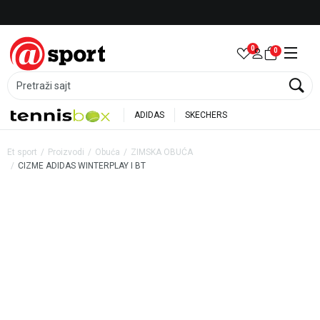
Besplatna dostava za porudžbine preko 6.000 rsd
0
0
Pretraži sajt
ADIDAS
SKECHERS
Et sport
Proizvodi
Obuća
ZIMSKA OBUĆA
CIZME ADIDAS WINTERPLAY I BT
20
%