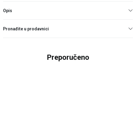
Opis
Pronađite u prodavnici
Preporučeno
50
%