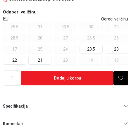
Odaberi veličinu
:
EU
Odredi veličinu
25.5
31
30.5
30
29
28.5
28
27
26.5
26
17
25
24
23.5
23
22
21
20
19
18
Dodaj u korpu
Specifikacija
Komentari