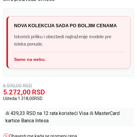
NOVA KOLEKCIJA SADA PO BOLJIM CENAMA
Iskoristi priliku i obezbedi najtraženije modele pre
isteka ponude.
Samo na webu.
6.590,00
RSD
5.272,00
RSD
Ušteda:
1.318,00
RSD
ili
439,33
RSD na 12 rata koristeći Visa ili MasterCard
kartice Banca Intesa
Obavesti me kada se promeni cena