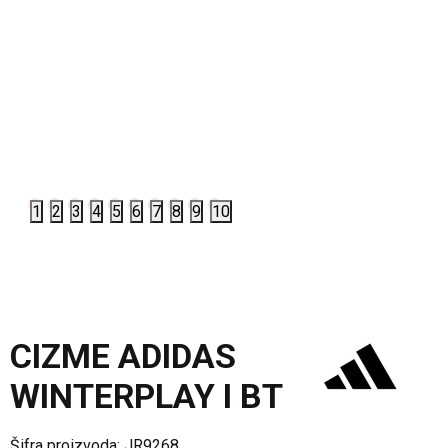
1
2
3
4
5
6
7
8
9
10
CIZME ADIDAS
WINTERPLAY I BT
Šifra proizvoda:
JR9268