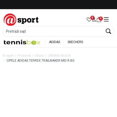
Besplatna dostava za porudžbine preko 6.000 rsd
0
0
Pretraži sajt
ADIDAS
SKECHERS
Et sport
Proizvodi
Obuća
ZIMSKA OBUĆA
CIPELE ADIDAS TERREX TRAILMAKER MID R.BG
50
%