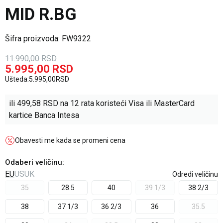
MID R.BG
Šifra proizvoda:
FW9322
11.990,00
RSD
5.995,00
RSD
Ušteda:
5.995,00
RSD
ili
499,58
RSD na 12 rata koristeći Visa ili MasterCard
kartice Banca Intesa
Obavesti me kada se promeni cena
Odaberi veličinu
:
EU
US
UK
Odredi veličinu
35
28.5
40
39 1/3
38 2/3
38
37 1/3
36 2/3
36
35.5