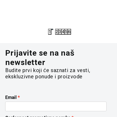
3.845,00
RSD
5.995,00
7.690,00
RSD
11.990,00
1
2
3
4
5
6
Prijavite se na naš
newsletter
Budite prvi koji će saznati za vesti,
ekskluzivne ponude i proizvode
Email