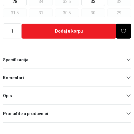
28
34
33.5
33
32
31.5
31
30.5
30
29
Dodaj u korpu
Specifikacija
Komentari
Opis
Pronađite u prodavnici