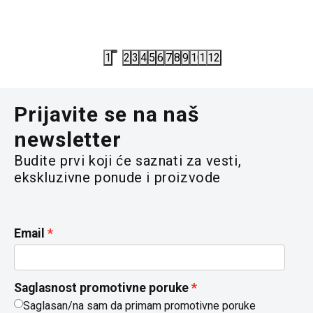
3.517,50
RSD
6.667,50
4.690,00
RSD
8.890,00
R
1
2
3
4
5
6
7
8
9
10
11
12
Prijavite se na naš
newsletter
Budite prvi koji će saznati za vesti,
ekskluzivne ponude i proizvode
Email
Saglasnost promotivne poruke
Saglasan/na sam da primam promotivne poruke