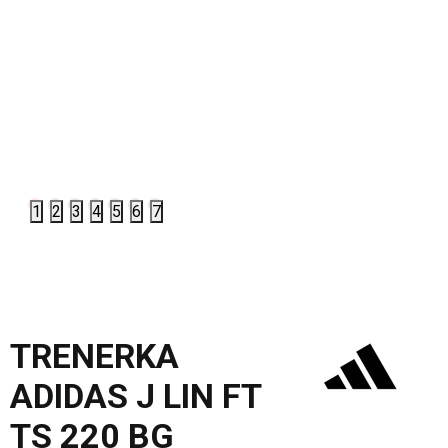
1
2
3
4
5
6
7
TRENERKA
ADIDAS J LIN FT
TS 220 BG