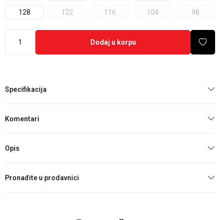
128
122
116
104
98
Dodaj u korpu
Specifikacija
Komentari
Opis
Pronađite u prodavnici