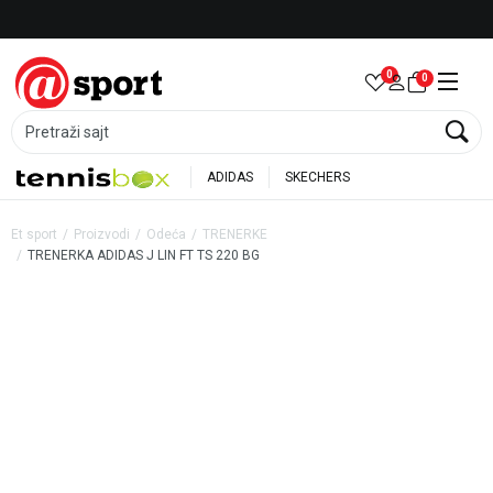
Besplatna dostava za porudžbine preko 6.000 rsd
0
0
Pretraži sajt
ADIDAS
SKECHERS
Et sport
Proizvodi
Odeća
TRENERKE
TRENERKA ADIDAS J LIN FT TS 220 BG
10
%
20
%