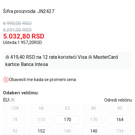
Šifra proizvoda:
JN2427
6.990,00
RSD
6.291,00
RSD
5.032,80
RSD
Ušteda:
1.957,20
RSD
ili
419,40
RSD na 12 rata koristeći Visa ili MasterCard
kartice Banca Intesa
Obavesti me kada se promeni cena
Odaberi veličinu
:
EU
UK
Odredi veličinu
158
68
62
86
80
74
110
170
170
164
92
152
146
140
134