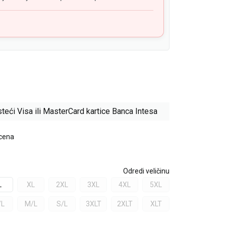
teći Visa ili MasterCard kartice Banca Intesa
 cena
Odredi veličinu
L
XL
2XL
3XL
4XL
5XL
/L
M/L
S/L
3XLT
2XLT
XLT