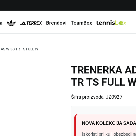
Besplatna dostava za porudžbine preko 6.000 rsd
a
Brendovi
TeamBox
AS W 3S TR TS FULL W
TRENERKA AD
30
%
TR TS FULL 
Šifra proizvoda:
JZ0927
NOVA KOLEKCIJA SADA
Iskoristi priliku i obezbedi