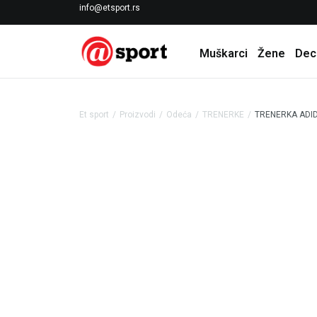
LICENCIRANI CLEARANCE PARTNER ADIDAS
info@etsport.rs
Muškarci
Žene
Dec
Et sport
Proizvodi
Odeća
TRENERKE
TRENERKA ADID