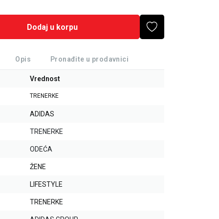
Dodaj u korpu
Opis
Pronađite u prodavnici
Vrednost
TRENERKE
ADIDAS
TRENERKE
ODEĆA
ŽENE
LIFESTYLE
TRENERKE