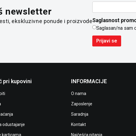
š newsletter
Saglasnost promo
 vesti, ekskluzivne ponude i proizvode
Saglasan/na sam 
Prijavi se
 pri kupovini
INFORMACIJE
iti
O nama
a
Zaposlenje
laćanja
Saradnja
a odustajanje
Kontakt
e karticama
Najčešća pitanja