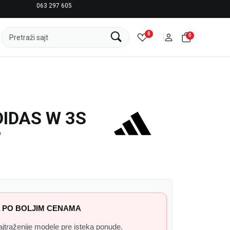
063 297 605
LICENCIRANI CLEARANCE PARTNER ADIDAS
0
0
Pretraži sajt
IDAS W 3S
W
 PO BOLJIM CENAMA
 najtraženije modele pre isteka ponude.