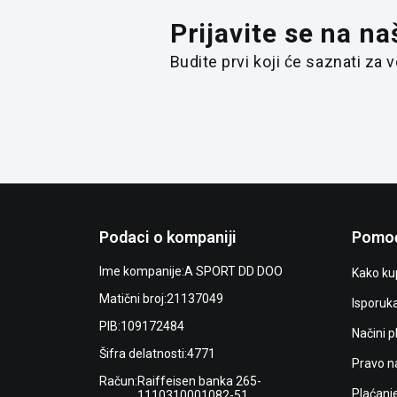
Prijavite se na na
Budite prvi koji će saznati za
Podaci o kompaniji
Pomoć
Ime kompanije:
A SPORT DD DOO
Kako kup
Matični broj:
21137049
Isporuk
PIB:
109172484
Načini p
Šifra delatnosti:
4771
Pravo n
Račun:
Raiffeisen banka 265-
Plaćanj
1110310001082-51