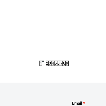
KE
KC1355
TRENERKE
RKA ADIDAS M 3S TR TT TS
TRENERKA ADIDAS HOODIE 
SET BT
,50
RSD
4.232,00
RSD
00
RSD
5.290,00
RSD
1
2
3
4
5
6
7
8
9
Email