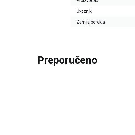
Proizvođač
Uvoznik
Zemlja porekla
Preporučeno
25
%