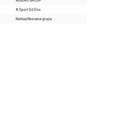
ADIDAS GROUP
A Sport Dd Doo
Neklasifikovana grupa
20
%
25
%