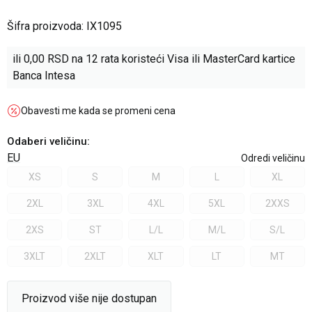
Šifra proizvoda:
IX1095
ili
0,00
RSD na 12 rata koristeći Visa ili MasterCard kartice
Banca Intesa
Obavesti me kada se promeni cena
Odaberi veličinu
:
EU
Odredi veličinu
XS
S
M
L
XL
2XL
3XL
4XL
5XL
2XXS
2XS
ST
L/L
M/L
S/L
3XLT
2XLT
XLT
LT
MT
Proizvod više nije dostupan