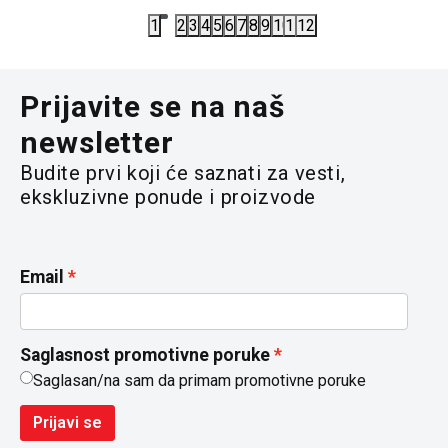
1
2
3
4
5
6
7
8
9
10
11
12
Prijavite se na naš
newsletter
Budite prvi koji će saznati za vesti,
ekskluzivne ponude i proizvode
Email
Saglasnost promotivne poruke
Saglasan/na sam da primam promotivne poruke
Prijavi se