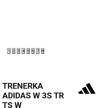
1
2
3
4
5
6
7
8
TRENERKA
ADIDAS W 3S TR
TS W