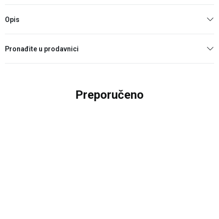
Opis
Pronađite u prodavnici
Preporučeno
20
%