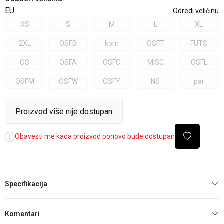
EU
Odredi veličinu
XS
S
M
L
XL
2XL
OSFB
kom
OSFT
FUTS
OS
OSFA
OSFC
MISC
OSFL
OSFM
OSFW
OSFY
NS
par
Proizvod više nije dostupan
Obavesti me kada proizvod ponovo bude dostupan
Specifikacija
Komentari