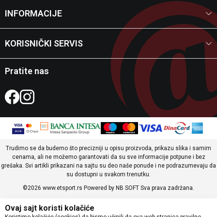
INFORMACIJE
KORISNIČKI SERVIS
Pratite nas
Trudimo se da budemo što precizniji u opisu proizvoda, prikazu slika i samim
cenama, ali ne možemo garantovati da su sve informacije potpune i bez
grešaka. Svi artikli prikazani na sajtu su deo naše ponude i ne podrazumevaju da
su dostupni u svakom trenutku.
©2026
www.etsport.rs
Powered by
NB SOFT
Sva prava zadržana.
Ovaj sajt koristi kolačiće