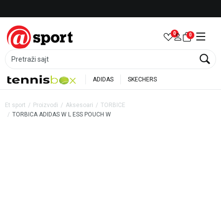
Besplatna dostava za porudžbine preko 6.000 rsd
0
0
Pretraži sajt
ADIDAS
SKECHERS
Et sport
Proizvodi
Aksesoari
TORBICE
TORBICA ADIDAS W L ESS POUCH W