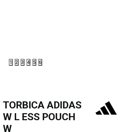
1
2
3
4
5
6
TORBICA ADIDAS
W L ESS POUCH
W