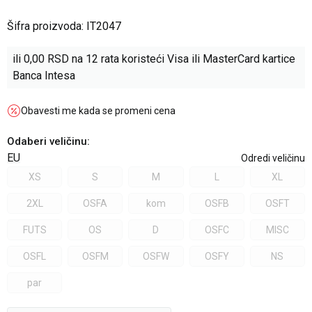
Šifra proizvoda:
IT2047
ili
0,00
RSD na 12 rata koristeći Visa ili MasterCard kartice
Banca Intesa
Obavesti me kada se promeni cena
Odaberi veličinu
:
EU
Odredi veličinu
XS
S
M
L
XL
2XL
OSFA
kom
OSFB
OSFT
FUTS
OS
D
OSFC
MISC
OSFL
OSFM
OSFW
OSFY
NS
par