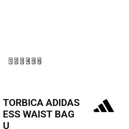
1
2
3
4
5
6
TORBICA ADIDAS
ESS WAIST BAG
U