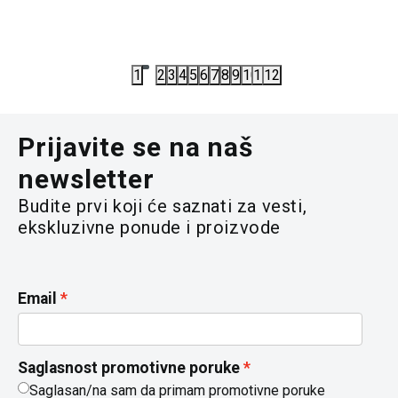
4.232,00
RSD
4.232,00
5.290,00
RSD
5.290,00
R
1
2
3
4
5
6
7
8
9
10
11
12
Prijavite se na naš
newsletter
Budite prvi koji će saznati za vesti,
ekskluzivne ponude i proizvode
Email
Saglasnost promotivne poruke
Saglasan/na sam da primam promotivne poruke