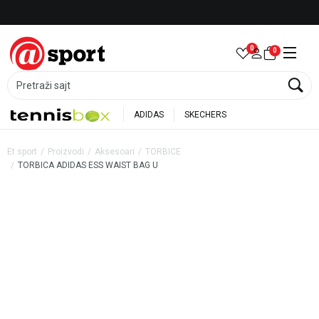
Besplatna dostava za porudžbine preko 6.000 rsd
0
0
Pretraži sajt
ADIDAS
SKECHERS
Et sport
Proizvodi
Aksesoari
TORBICE
TORBICA ADIDAS ESS WAIST BAG U