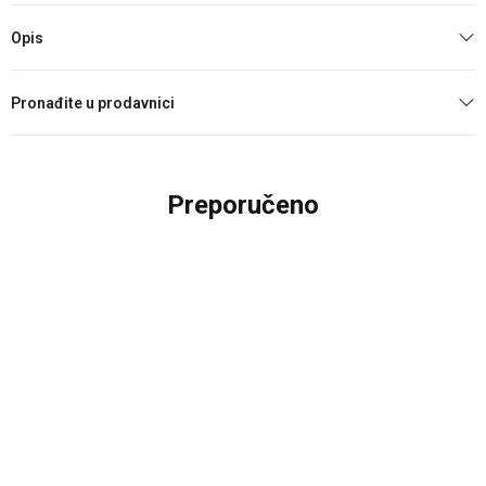
Opis
Pronađite u prodavnici
Preporučeno
20
%