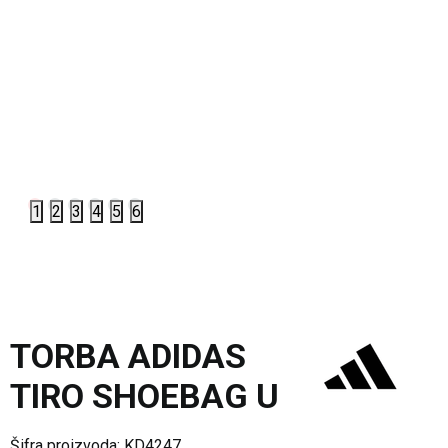
1
2
3
4
5
6
TORBA ADIDAS
TIRO SHOEBAG U
Šifra proizvoda:
KD4247