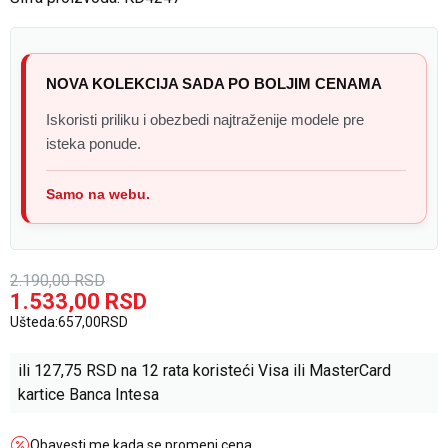
NOVA KOLEKCIJA SADA PO BOLJIM CENAMA
Iskoristi priliku i obezbedi najtraženije modele pre
isteka ponude.
Samo na webu.
2.190,00
RSD
1.533,00
RSD
Ušteda:
657,00
RSD
ili
127,75
RSD na 12 rata koristeći Visa ili MasterCard
kartice Banca Intesa
Obavesti me kada se promeni cena