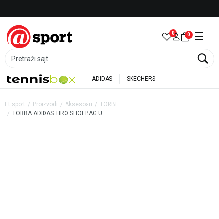
Besplatna dostava za porudžbine preko 6.000 rsd
0
0
Pretraži sajt
ADIDAS
SKECHERS
Et sport
Proizvodi
Aksesoari
TORBE
TORBA ADIDAS TIRO SHOEBAG U
30
%