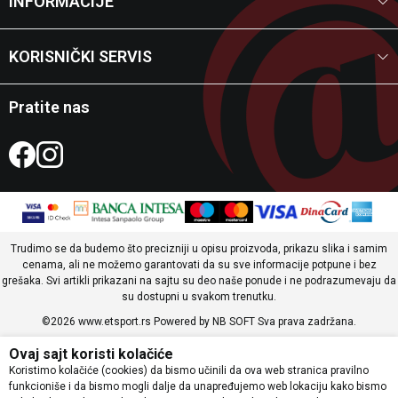
INFORMACIJE
KORISNIČKI SERVIS
Pratite nas
Trudimo se da budemo što precizniji u opisu proizvoda, prikazu slika i samim
cenama, ali ne možemo garantovati da su sve informacije potpune i bez
grešaka. Svi artikli prikazani na sajtu su deo naše ponude i ne podrazumevaju da
su dostupni u svakom trenutku.
©2026
www.etsport.rs
Powered by
NB SOFT
Sva prava zadržana.
Ovaj sajt koristi kolačiće
Koristimo kolačiće (cookies) da bismo učinili da ova web stranica pravilno
funkcioniše i da bismo mogli dalje da unapređujemo web lokaciju kako bismo