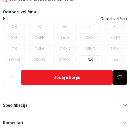
Odaberi veličinu
:
EU
Odredi veličinu
XS
S
M
L
XL
2XL
OSFB
kom
OSFT
FUTS
OS
OSFA
OSFC
MISC
OSFL
OSFM
OSFW
OSFY
NS
par
Dodaj u korpu
Specifikacija
Komentari