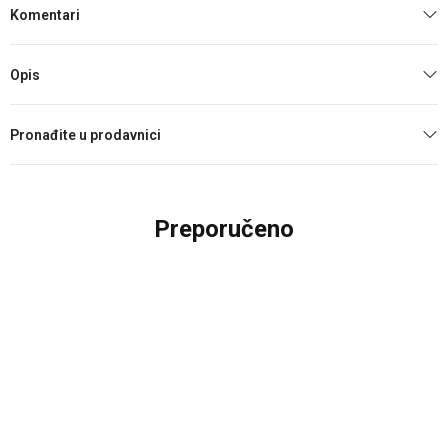
Komentari
Opis
Pronađite u prodavnici
Preporučeno
20
%