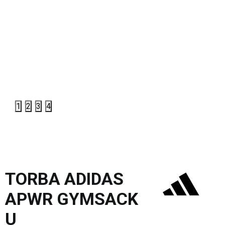
1
2
3
4
TORBA ADIDAS
APWR GYMSACK
U