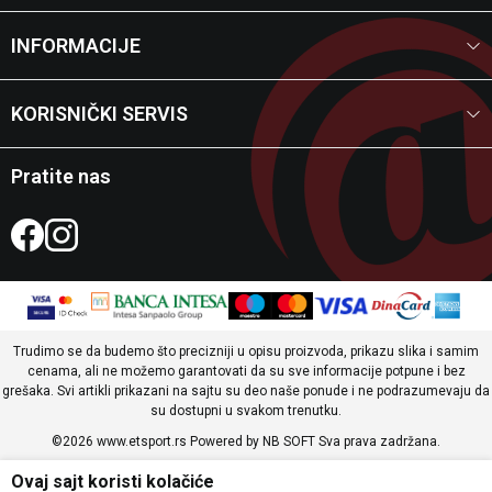
INFORMACIJE
KORISNIČKI SERVIS
Pratite nas
Trudimo se da budemo što precizniji u opisu proizvoda, prikazu slika i samim
cenama, ali ne možemo garantovati da su sve informacije potpune i bez
grešaka. Svi artikli prikazani na sajtu su deo naše ponude i ne podrazumevaju da
su dostupni u svakom trenutku.
©2026
www.etsport.rs
Powered by
NB SOFT
Sva prava zadržana.
Ovaj sajt koristi kolačiće