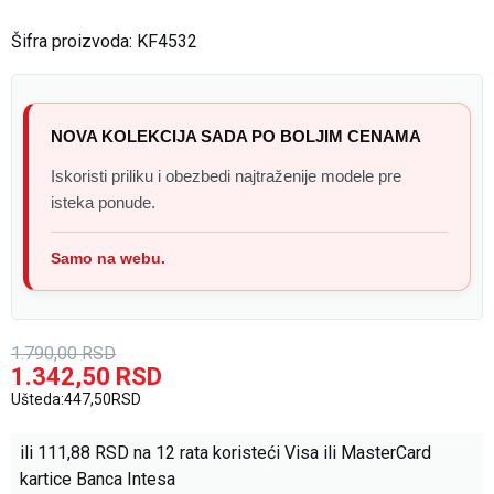
Šifra proizvoda:
KF4532
NOVA KOLEKCIJA SADA PO BOLJIM CENAMA
Iskoristi priliku i obezbedi najtraženije modele pre
isteka ponude.
Samo na webu.
1.790,00
RSD
1.342,50
RSD
Ušteda:
447,50
RSD
ili
111,88
RSD na 12 rata koristeći Visa ili MasterCard
kartice Banca Intesa