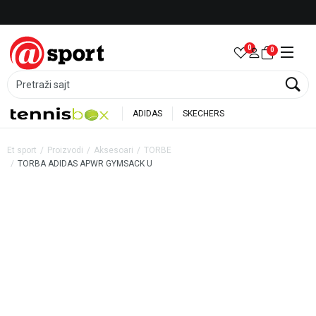
Besplatna dostava za porudžbine preko 6.000 rsd
0
0
Pretraži sajt
ADIDAS
SKECHERS
Et sport
Proizvodi
Aksesoari
TORBE
TORBA ADIDAS APWR GYMSACK U
25
%