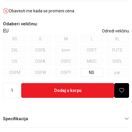
Obavesti me kada se promeni cena
Odaberi veličinu
:
EU
Odredi veličinu
XS
S
M
L
XL
2XL
OSFB
kom
OSFT
FUTS
OS
OSFA
OSFC
MISC
OSFL
OSFM
OSFW
OSFY
NS
par
Dodaj u korpu
Specifikacija