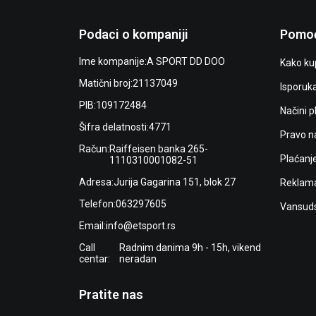
Podaci o kompaniji
Pomoć
Ime kompanije:
A SPORT DD DOO
Kako kup
Matični broj:
21137049
Isporuk
PIB:
109172484
Načini p
Šifra delatnosti:
4771
Pravo n
Račun:
Raiffeisen banka 265-
Plaćanj
1110310001082-51
Adresa:
Jurija Gagarina 151, blok 27
Reklama
Telefon:
063297605
Vansuds
Email:
info@etsport.rs
Call
Radnim danima 9h - 15h, vikend
centar:
neradan
Pratite nas