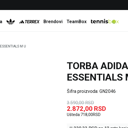
Besplatna dostava za porudžbine preko 6.000 rsd
a
Brendovi
TeamBox
ESSENTIALS M U
TORBA ADID
20
%
ESSENTIALS 
Šifra proizvoda:
GN2046
3.590,00
RSD
2.872,00
RSD
Ušteda:
718,00
RSD