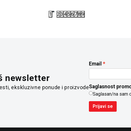
1
2
3
4
5
6
7
8
9
Email
š newsletter
Saglasnost promo
 vesti, ekskluzivne ponude i proizvode
Saglasan/na sam 
Prijavi se