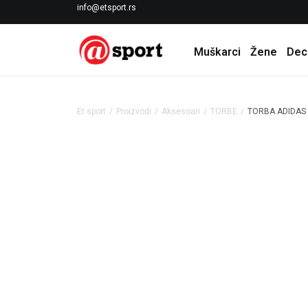
LICENCIRANI CLEARANCE PARTNER ADIDAS
info@etsport.rs
Muškarci
Žene
Dec
Et sport
Proizvodi
Aksesoari
TORBE
TORBA ADIDAS 