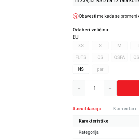
ili
239,33
RSD na 12 rata koris
Obavesti me kada se promeni
Odaberi veličinu
:
EU
XS
S
M
FUTS
OS
OSFA
OS
NS
par
Specifikacija
Komentari
Karakteristike
Kategorija