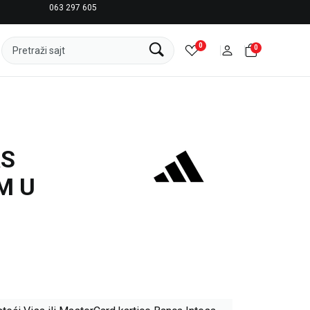
063 297 605
LICENCIRANI CLEARANCE PARTNER ADIDAS
0
0
Pretraži sajt
AS
M U