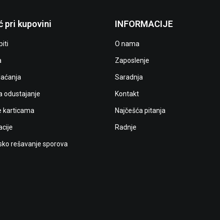
 pri kupovini
INFORMACIJE
iti
O nama
a
Zaposlenje
laćanja
Saradnja
a odustajanje
Kontakt
e karticama
Najčešća pitanja
cije
Radnje
ko rešavanje sporova