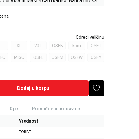
teći Visa ili MasterCard kartice Banca Intesa
 cena
Odredi veličinu
L
XL
2XL
OSFB
kom
OSFT
FC
MISC
OSFL
OSFM
OSFW
OSFY
Dodaj u korpu
Opis
Pronađite u prodavnici
Vrednost
TORBE