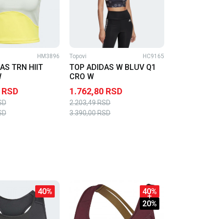
HM3896
Topovi
HC9165
AS TRN HIIT
TOP ADIDAS W BLUV Q1
W
CRO W
RSD
1.762,80
RSD
SD
2.203,49
RSD
SD
3.390,00
RSD
40
%
40
%
20
%