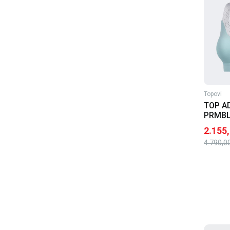
Topovi
TOP A
PRMBL
2.155
4.790,0