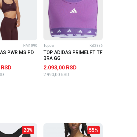
HM1090
Topovi
KB2836
DAS PWR MS PD
TOP ADIDAS PRIMELFT TF
BRA GG
RSD
2.093,00
RSD
SD
2.990,00
RSD
20
%
55
%