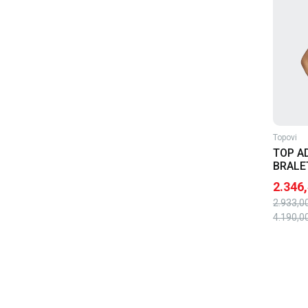
Topovi
TOP A
BRALE
2.346
2.933,0
4.190,0