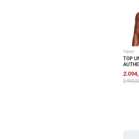
Topovi
TOP U
AUTHE
PADLE
2.094
3.490,0