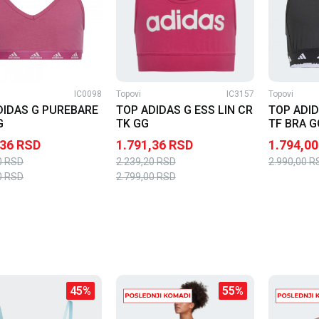
IC0098
Topovi
IC3157
Topovi
DIDAS G PUREBARE
TOP ADIDAS G ESS LIN CR
TOP ADI
G
TK GG
TF BRA G
,36
RSD
1.791,36
RSD
1.794,00
0
RSD
2.239,20
RSD
2.990,00
R
0
RSD
2.799,00
RSD
45
%
55
%