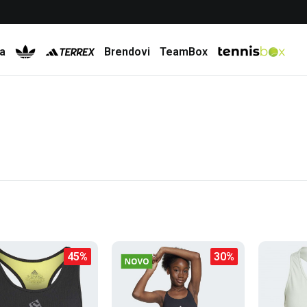
Besplatna dostava za porudžbine preko 6.000 rsd
a
Brendovi
TeamBox
45
%
30
%