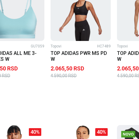
GU7059
Topovi
HC7489
Topovi
IDAS ALL ME 3-
TOP ADIDAS PWR MS PD
TOP ADI
ES W
W
W
,50
RSD
2.065,50
RSD
2.065,50
0
RSD
4.590,00
RSD
4.590,00
R
40
%
40
%