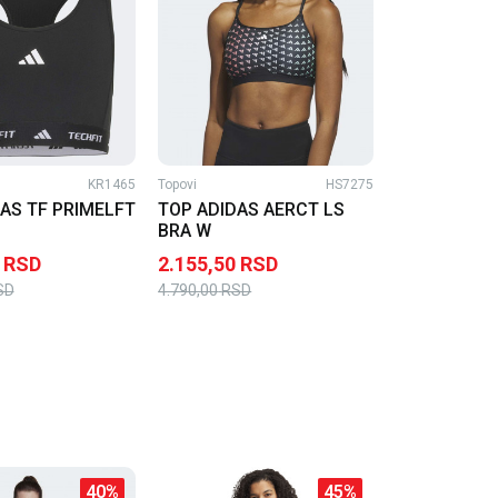
KR1465
Topovi
HS7275
AS TF PRIMELFT
TOP ADIDAS AERCT LS
BRA W
RSD
2.155,50
RSD
SD
4.790,00
RSD
40
%
45
%