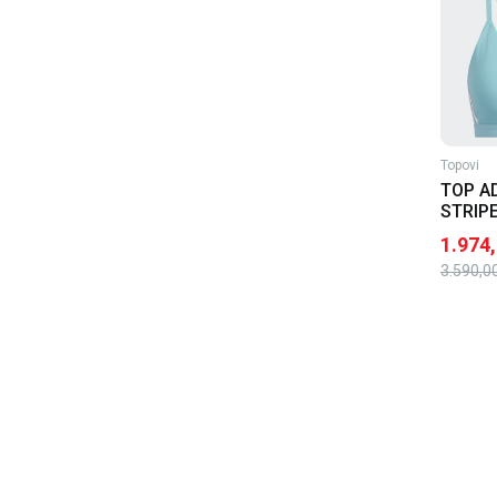
Topovi
TOP AD
STRIP
1.974
3.590,0