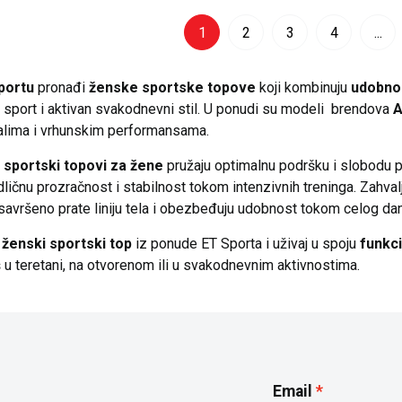
1
2
3
4
...
portu
pronađi
ženske sportske topove
koji kombinuju
udobnos
, sport i aktivan svakodnevni stil. U ponudi su modeli brendova
A
alima i vrhunskim performansama.
 sportski topovi za žene
pružaju optimalnu podršku i slobodu 
ličnu prozračnost i stabilnost tokom intenzivnih treninga. Zahvalju
savršeno prate liniju tela i obezbeđuju udobnost tokom celog dan
i
ženski sportski top
iz ponude ET Sporta i uživaj u spoju
funkci
š u teretani, na otvorenom ili u svakodnevnim aktivnostima.
Email