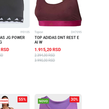
IY0105
Topovi
DH7095
DAS JG POWER
TOP ADIDAS DNT REST E
G
AI W
RSD
1.915,20
RSD
SD
2.394,00
RSD
3.990,00
RSD
55
%
30
%