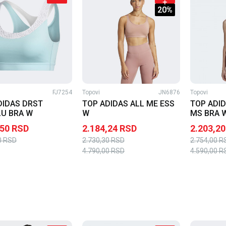
20
%
FJ7254
Topovi
JN6876
Topovi
DIDAS DRST
TOP ADIDAS ALL ME ESS
TOP ADI
U BRA W
W
MS BRA 
,50
RSD
2.184,24
RSD
2.203,20
0
RSD
2.730,30
RSD
2.754,00
R
4.790,00
RSD
4.590,00
R