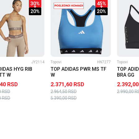
30
%
45
%
20
%
20
%
JY2114
Topovi
HN7277
Topovi
DIDAS HYG RIB
TOP ADIDAS PWR MS TF
TOP ADID
TT W
W
BRA GG
,40
RSD
2.371,60
RSD
2.392,00
0
RSD
2.964,50
RSD
2.990,00
R
0
RSD
5.390,00
RSD