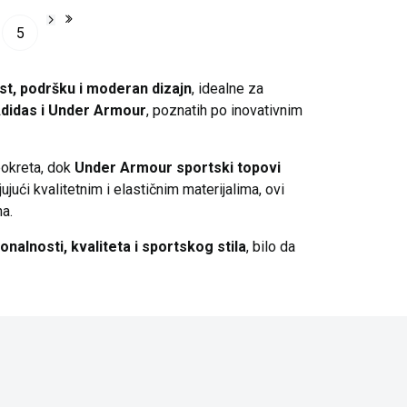
5
t, podršku i moderan dizajn
, idealne za
didas
i
Under Armour
, poznatih po inovativnim
pokreta, dok
Under Armour sportski topovi
jući kvalitetnim i elastičnim materijalima, ovi
a.
onalnosti, kvaliteta i sportskog stila
, bilo da