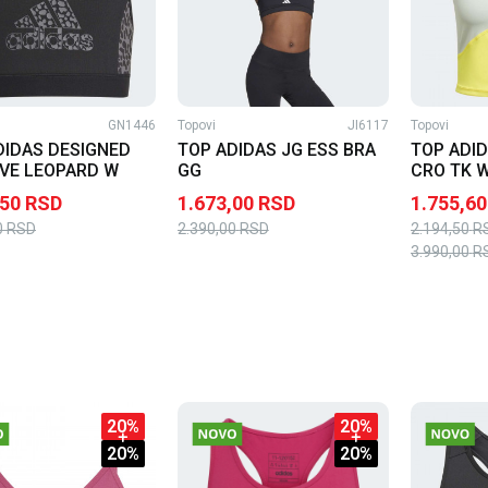
GN1446
Topovi
JI6117
Topovi
DIDAS DESIGNED
TOP ADIDAS JG ESS BRA
TOP ADID
VE LEOPARD W
GG
CRO TK 
,50
RSD
1.673,00
RSD
1.755,60
0
RSD
2.390,00
RSD
2.194,50
R
3.990,00
R
20
%
20
%
20
%
20
%