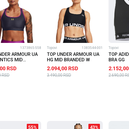
1373865-558
Topovi
1383544-001
Topovi
NDER ARMOUR UA
TOP UNDER ARMOUR UA
TOP ADID
NTICS MID
HG MID BRANDED W
BRA GG
SS W
,00
RSD
2.094,00
RSD
2.152,00
0
RSD
3.490,00
RSD
2.690,00
R
55
%
43
%