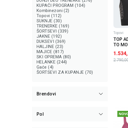
DONJI DEO TRENERKE (276)
KUPAĆI PROGRAM (104)
Kombinezoni (2)
Topovi (112)
SUKNJE (30)
TRENERKE (169)
ŠORTSEVI (339)
Topovi
JAKNE (192)
TOP A
DUKSEVI (369)
TO MO
HALJINE (23)
MAJICE (817)
1.534
SKI OPREMA (80)
2.790,0
HELANKE (244)
Gaće (4)
ŠORTSEVI ZA KUPANJE (70)
Brendovi
Pol