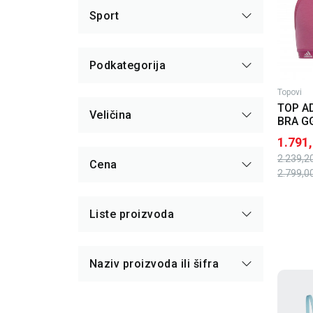
Sport
Podkategorija
Topovi
TOP A
Veličina
BRA G
1.791
2.239,2
Cena
2.799,0
Liste proizvoda
Naziv proizvoda ili šifra