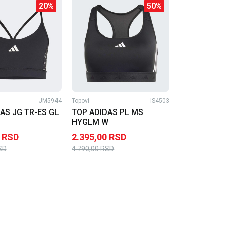
20
%
50
%
JM5944
Topovi
IS4503
AS JG TR-ES GL
TOP ADIDAS PL MS
HYGLM W
RSD
2.395,00
RSD
SD
4.790,00
RSD