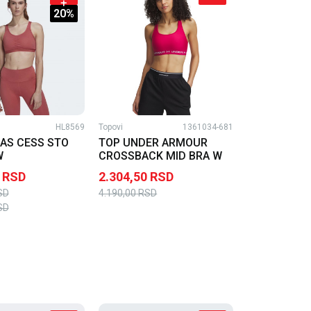
20
%
HL8569
Topovi
1361034-681
DAS CESS STO
TOP UNDER ARMOUR
W
CROSSBACK MID BRA W
RSD
2.304,50
RSD
SD
4.190,00
RSD
SD