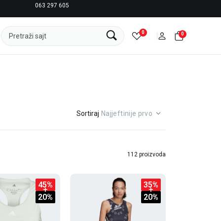
063 297 605
LICENCIRANI CLEARANCE PARTNER ADIDAS
0
0
Pretraži sajt
Sortiraj
112 proizvoda
45
%
35
%
20
%
20
%