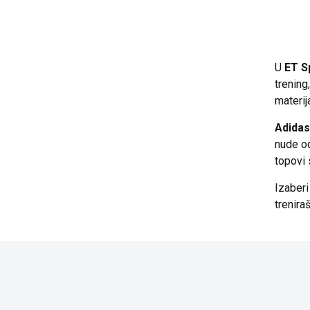
U
ET S
trening
materij
Adidas
nude od
topovi 
Izaber
trenira