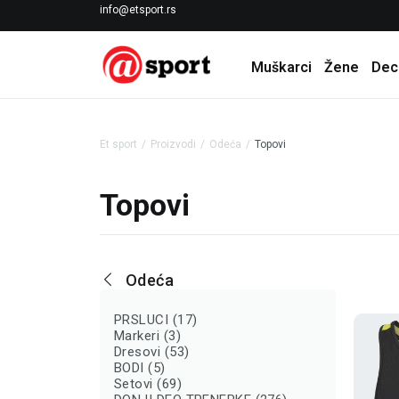
LICENCIRANI CLEARANCE PARTNER ADIDAS
info@etsport.rs
Muškarci
Žene
Dec
Et sport
Proizvodi
Odeća
Topovi
Topovi
Odeća
PRSLUCI (17)
Markeri (3)
Dresovi (53)
BODI (5)
Setovi (69)