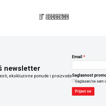
1
2
3
4
5
6
7
8
9
Email
š newsletter
Saglasnost promo
 vesti, ekskluzivne ponude i proizvode
Saglasan/na sam 
Prijavi se