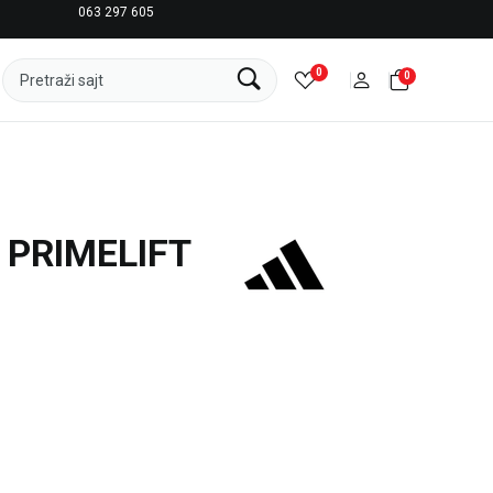
063 297 605
LICENCIRANI CLEARANCE PARTNER ADIDAS
0
0
Pretraži sajt
 PRIMELIFT