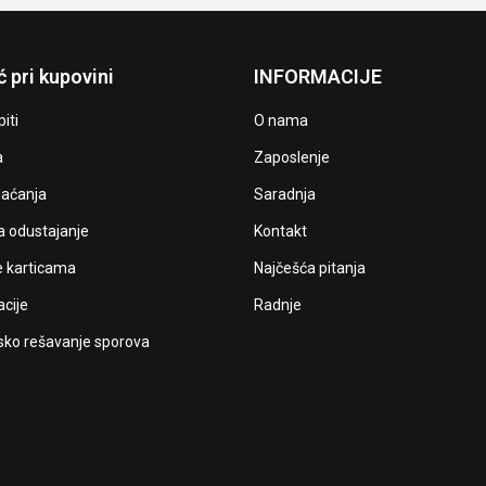
 pri kupovini
INFORMACIJE
iti
O nama
a
Zaposlenje
laćanja
Saradnja
a odustajanje
Kontakt
e karticama
Najčešća pitanja
cije
Radnje
ko rešavanje sporova