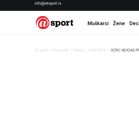
LICENCIRANI CLEARANCE PARTNER ADIDAS
info@etsport.rs
Muškarci
Žene
Dec
Et sport
Proizvodi
Odeća
ŠORTSEVI
SORC ADIDAS PR