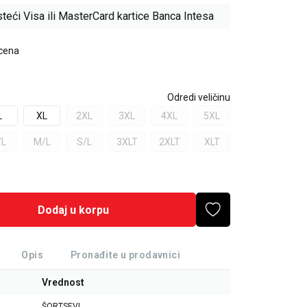
teći Visa ili MasterCard kartice Banca Intesa
 cena
Odredi veličinu
L
XL
2XL
3XL
4XL
5XL
/L
M/L
S/L
3XLT
2XLT
XLT
Dodaj u korpu
Opis
Pronađite u prodavnici
Vrednost
ŠORTSEVI