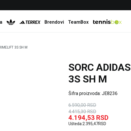
Besplatna dostava za porudžbine preko 6.000 rsd
a
Brendovi
TeamBox
IMELIFT 3S SH M
SORC ADIDAS
33
%
5
%
3S SH M
Šifra proizvoda:
JE8236
6.590,00
RSD
4.415,30
RSD
4.194,53
RSD
Ušteda:
2.395,47
RSD