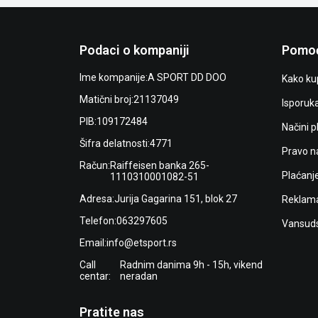
Podaci o kompaniji
Pomoć
Ime kompanije:
A SPORT DD DOO
Kako kup
Matični broj:
21137049
Isporuk
PIB:
109172484
Načini p
Šifra delatnosti:
4771
Pravo n
Račun:
Raiffeisen banka 265-
Plaćanj
1110310001082-51
Adresa:
Jurija Gagarina 151, blok 27
Reklama
Telefon:
063297605
Vansuds
Email:
info@etsport.rs
Call
Radnim danima 9h - 15h, vikend
centar:
neradan
Pratite nas