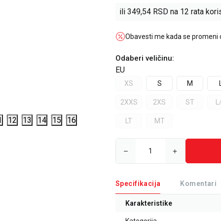
ili
349,54
RSD na 12 rata koris
Obavesti me kada se promeni
Odaberi veličinu
:
EU
XS
S
M
2XXS
2XS
ST
L
1
12
13
14
15
16
LT
MT
Specifikacija
Komentari
Karakteristike