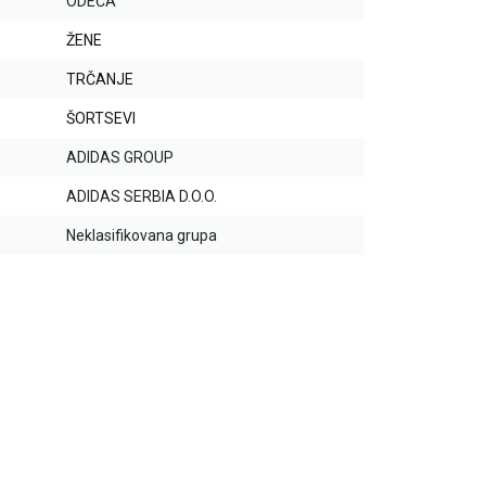
ODEĆA
ŽENE
TRČANJE
ŠORTSEVI
ADIDAS GROUP
ADIDAS SERBIA D.O.O.
Neklasifikovana grupa
20
%
20
%