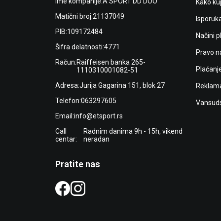
Ime kompanije:
A SPORT DD DOO
Kako kup
Matični broj:
21137049
Isporuk
PIB:
109172484
Načini p
Šifra delatnosti:
4771
Pravo n
Račun:
Raiffeisen banka 265-
Plaćanj
1110310001082-51
Adresa:
Jurija Gagarina 151, blok 27
Reklama
Telefon:
063297605
Vansuds
Email:
info@etsport.rs
Call
Radnim danima 9h - 15h, vikend
centar:
neradan
Pratite nas