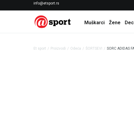
LICENCIRANI CLEARANCE PARTNER ADIDAS
info@etsport.rs
Muškarci
Žene
Dec
Et sport
Proizvodi
Odeća
ŠORTSEVI
SORC ADIDAS F