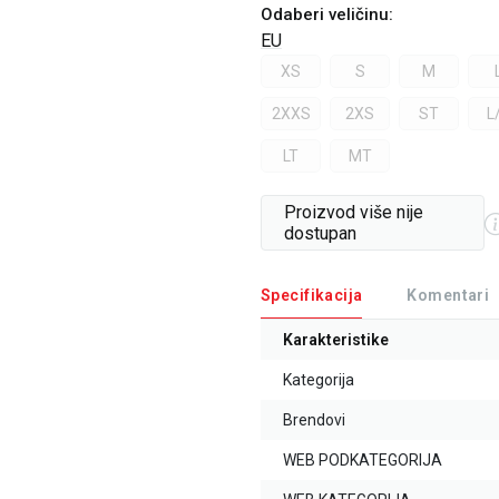
Odaberi veličinu
:
EU
XS
S
M
2XXS
2XS
ST
L
LT
MT
Proizvod više nije
dostupan
Specifikacija
Komentari
Karakteristike
Kategorija
Brendovi
WEB PODKATEGORIJA