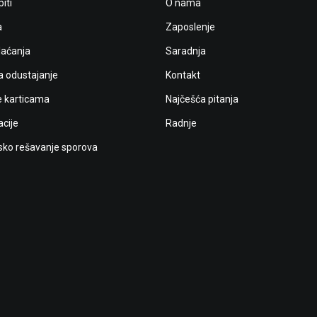
iti
O nama
a
Zaposlenje
laćanja
Saradnja
a odustajanje
Kontakt
e karticama
Najčešća pitanja
cije
Radnje
ko rešavanje sporova