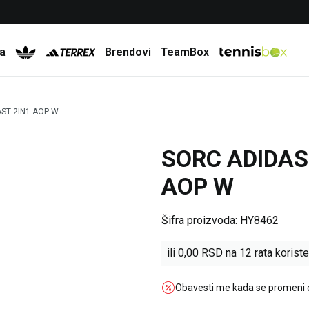
Besplatna dostava za porudžbine preko 6.000 rsd
a
Brendovi
TeamBox
AST 2IN1 AOP W
SORC ADIDAS
AOP W
Šifra proizvoda:
HY8462
ili
0,00
RSD na 12 rata koriste
Obavesti me kada se promeni