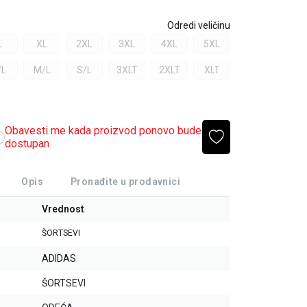
Odredi veličinu
L
XL
2XL
3XL
4XL
5XL
/L
M/L
S/L
3XLT
2XLT
XLT
Obavesti me kada proizvod ponovo bude
dostupan
Opis
Pronađite u prodavnici
Vrednost
ŠORTSEVI
ADIDAS
ŠORTSEVI