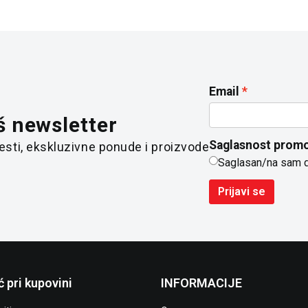
Email
š newsletter
Saglasnost promo
 vesti, ekskluzivne ponude i proizvode
Saglasan/na sam 
Prijavi se
 pri kupovini
INFORMACIJE