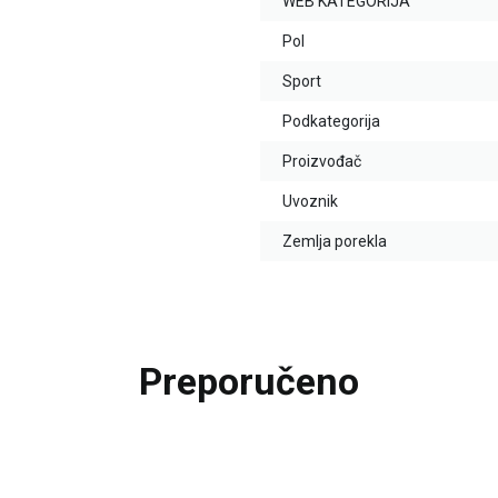
WEB KATEGORIJA
Pol
Sport
Podkategorija
Proizvođač
Uvoznik
Zemlja porekla
Preporučeno
20
%