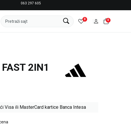
063 297 605
LICENCIRANI CLEARANCE PARTNER ADIDAS
0
0
Pretraži sajt
 FAST 2IN1
ći Visa ili MasterCard kartice Banca Intesa
 cena