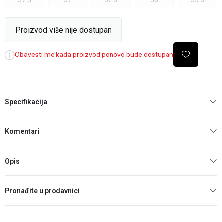
37.5
37
36.5
36
35.5
Proizvod više nije dostupan
Obavesti me kada proizvod ponovo bude dostupan
Specifikacija
Komentari
Opis
Pronađite u prodavnici