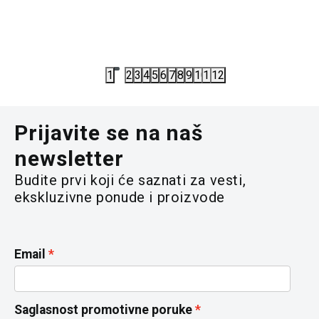
4.712,00
RSD
2.723,00
5.890,00
RSD
3.890,00
R
1
2
3
4
5
6
7
8
9
10
11
12
Prijavite se na naš
newsletter
Budite prvi koji će saznati za vesti,
ekskluzivne ponude i proizvode
Email
Saglasnost promotivne poruke