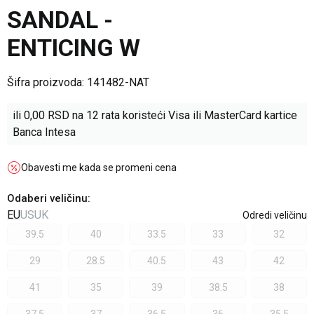
SANDAL -
ENTICING W
Šifra proizvoda:
141482-NAT
ili
0,00
RSD na 12 rata koristeći Visa ili MasterCard kartice
Banca Intesa
Obavesti me kada se promeni cena
Odaberi veličinu
:
EU
US
UK
Odredi veličinu
39.5
40
33.5
33
32
29
28.5
40.5
43
42
41
35
39
38.5
38