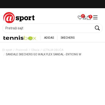
Besplatna dostava za porudžbine preko 6.000 rsd
0
0
Pretraži sajt
ADIDAS
SKECHERS
Et sport
Proizvodi
Obuća
LETNJA OBUĆA
SANDALE SKECHERS GO WALK FLEX SANDAL - ENTICING W