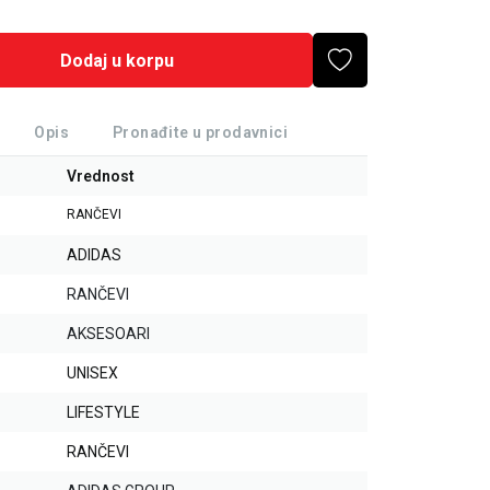
Dodaj u korpu
Opis
Pronađite u prodavnici
Vrednost
RANČEVI
ADIDAS
RANČEVI
AKSESOARI
UNISEX
LIFESTYLE
RANČEVI