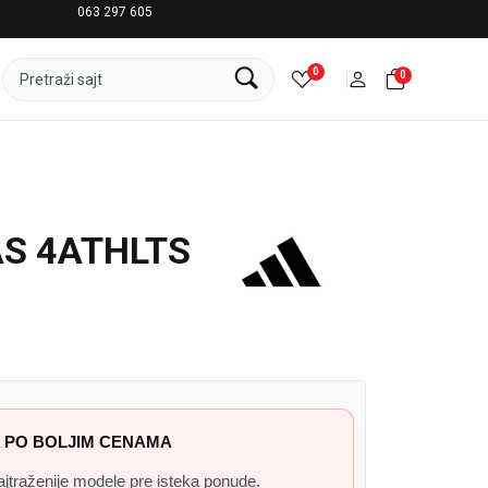
063 297 605
LICENCIRANI CLEARANCE PARTNER ADIDAS
0
0
Pretraži sajt
S 4ATHLTS
 PO BOLJIM CENAMA
 najtraženije modele pre isteka ponude.