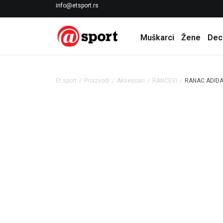
LICENCIRANI CLEARANCE PARTNER ADIDAS
info@etsport.rs
Muškarci
Žene
Dec
Et sport
Proizvodi
Aksesoari
RANČEVI
RANAC ADIDA