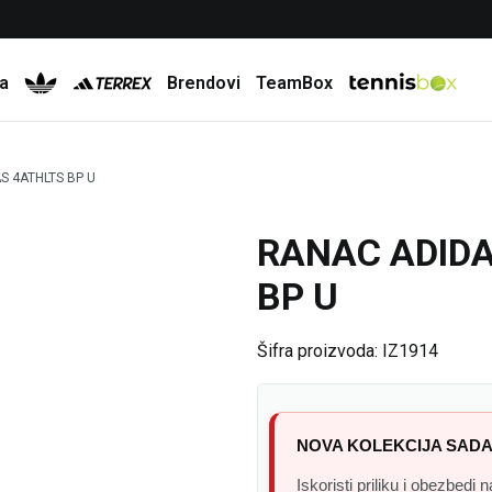
Besplatna dostava za porudžbine preko 6.000 rsd
a
Brendovi
TeamBox
S 4ATHLTS BP U
RANAC ADIDA
30
%
BP U
Šifra proizvoda:
IZ1914
NOVA KOLEKCIJA SADA
Iskoristi priliku i obezbedi