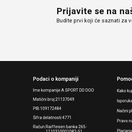
Prijavite se na na
Budite prvi koji će saznati za
Podaci o kompaniji
Pomoć
Ime kompanije:
A SPORT DD DOO
Kako kup
Matični broj:
21137049
Isporuk
PIB:
109172484
Načini p
Šifra delatnosti:
4771
Pravo n
Račun:
Raiffeisen banka 265-
Plaćanj
1110310001082-51