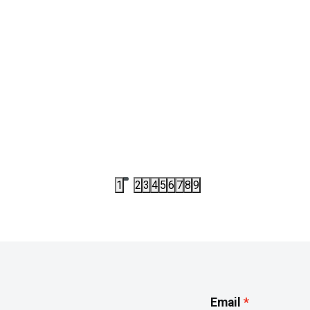
I
KE0413
RANČEVI
 ADIDAS LK BP 3BAR BP
RANAC ADIDAS DY MM CL B
,00
RSD
2.792,00
RSD
00
RSD
3.490,00
RSD
1
2
3
4
5
6
7
8
9
Email