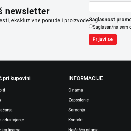
š newsletter
Saglasnost promo
 vesti, ekskluzivne ponude i proizvode
Saglasan/na sam 
Prijavi se
 pri kupovini
INFORMACIJE
iti
O nama
a
Zaposlenje
laćanja
Saradnja
a odustajanje
Kontakt
e karticama
Najčešća pitanja