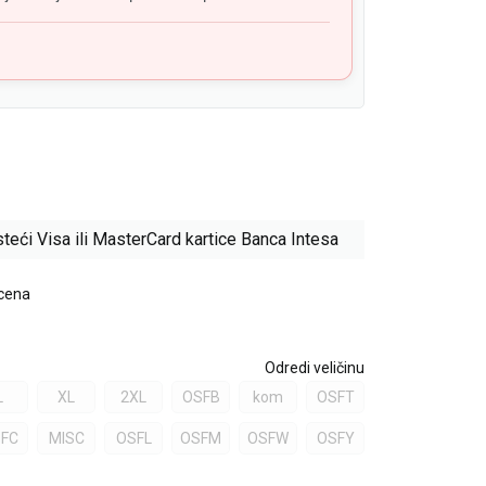
teći Visa ili MasterCard kartice Banca Intesa
 cena
Odredi veličinu
L
XL
2XL
OSFB
kom
OSFT
FC
MISC
OSFL
OSFM
OSFW
OSFY