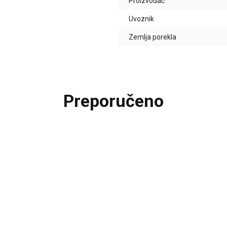
Proizvođač
Uvoznik
Zemlja porekla
Preporučeno
20
%