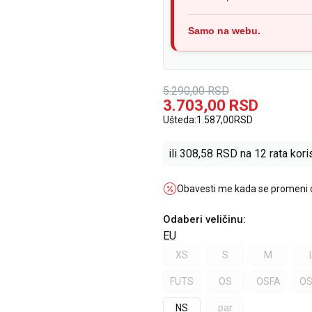
Samo na webu.
5.290,00
RSD
3.703,00
RSD
Ušteda:
1.587,00
RSD
ili
308,58
RSD na 12 rata koris
Obavesti me kada se promeni
Odaberi veličinu
:
EU
XS
S
M
FUTS
OS
OSFA
OS
NS
par