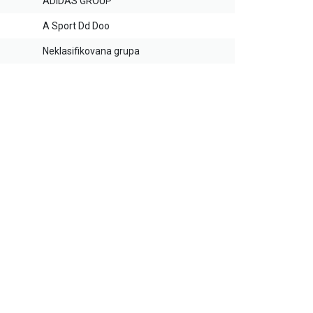
ADIDAS GROUP
A Sport Dd Doo
Neklasifikovana grupa
20
%
35
%