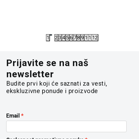
RANAC ADIDAS KIDS LIN BPK GG
RANAC AD
1.912,00
RSD
2.152,00
2.390,00
RSD
2.690,00
R
1
2
3
4
5
6
7
8
9
10
11
12
Prijavite se na naš
newsletter
Budite prvi koji će saznati za vesti,
ekskluzivne ponude i proizvode
Email