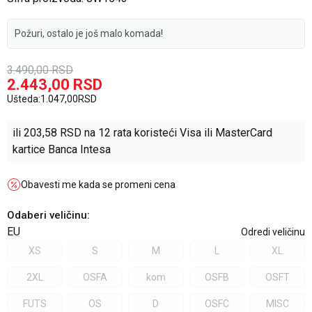
Požuri, ostalo je još malo komada!
3.490,00
RSD
2.443,00
RSD
Ušteda:
1.047,00
RSD
ili
203,58
RSD na 12 rata koristeći Visa ili MasterCard
kartice Banca Intesa
Obavesti me kada se promeni cena
Odaberi veličinu
:
EU
Odredi veličinu
XS
S
M
L
XL
2XL
OSFA
kom
OSFB
OSFT
FUTS
OS
D
OSFC
MISC