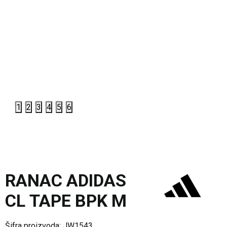
1
2
3
4
5
6
RANAC ADIDAS
CL TAPE BPK M
Šifra proizvoda:
JW1543