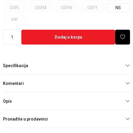
OSFL
OSFM
OSFW
OSFY
NS
par
Dodaj u korpu
Specifikacija
Komentari
Opis
Pronađite u prodavnici