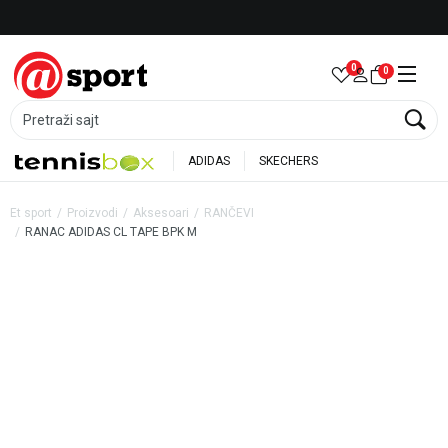
Besplatna dostava za porudžbine preko 6.000 rsd
0
0
Pretraži sajt
ADIDAS
SKECHERS
Et sport
Proizvodi
Aksesoari
RANČEVI
RANAC ADIDAS CL TAPE BPK M
30
%