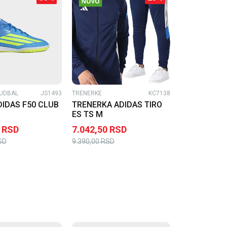
UDBAL
JS1493
TRENERKE
KC7138
DIDAS F50 CLUB
TRENERKA ADIDAS TIRO
ES TS M
RSD
7.042,50
RSD
SD
9.390,00
RSD