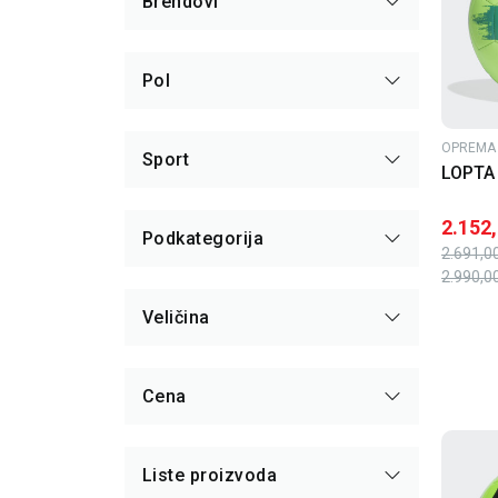
Brendovi
Pol
OPREMA 
Sport
LOPTA 
2.152
Podkategorija
2.691,0
2.990,0
Veličina
Cena
Liste proizvoda