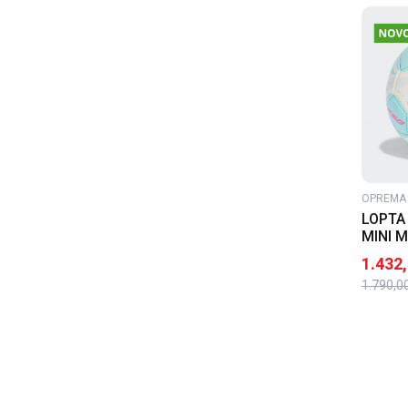
OPREMA 
LOPTA
MINI M
1.432
1.790,0