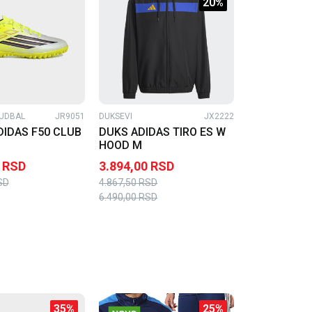
20
%
UDBAL
JR9051
DUKSEVI
JX2222
DIDAS F50 CLUB
DUKS ADIDAS TIRO ES W
HOOD M
RSD
3.894,00
RSD
SD
4.867,50
RSD
6.490,00
RSD
35
%
25
%