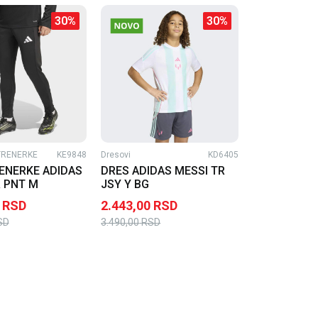
30
%
30
%
TRENERKE
KE9848
Dresovi
KD6405
ENERKE ADIDAS
DRES ADIDAS MESSI TR
 PNT M
JSY Y BG
RSD
2.443,00
RSD
SD
3.490,00
RSD