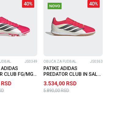
40
%
40
%
UDBAL
JS0349
OBUĆA ZA FUDBAL
JS0363
 ADIDAS
PATIKE ADIDAS
R CLUB FG/MG
PREDATOR CLUB IN SALA
J BG
RSD
3.534,00
RSD
SD
5.890,00
RSD