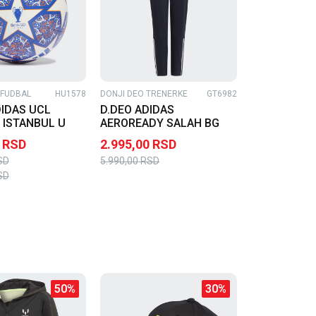
 FUDBAL
HU1578
DONJI DEO TRENERKE
GT6982
IDAS UCL
D.DEO ADIDAS
 ISTANBUL U
AEROREADY SALAH BG
RSD
2.995,00
RSD
SD
5.990,00
RSD
SD
50
%
30
%