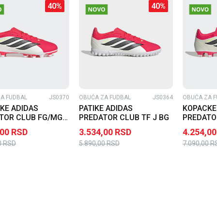
40
%
40
%
A FUDBAL
JS0370
OBUĆA ZA FUDBAL
JS0364
OBUĆA ZA F
KE ADIDAS
PATIKE ADIDAS
KOPACKE
TOR CLUB FG/MG J
PREDATOR CLUB TF J BG
PREDATO
M
,00
RSD
3.534,00
RSD
4.254,00
0
RSD
5.890,00
RSD
7.090,00
R