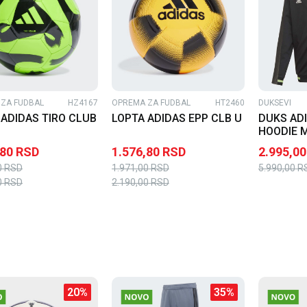
ZA FUDBAL
HZ4167
OPREMA ZA FUDBAL
HT2460
DUKSEVI
 ADIDAS TIRO CLUB
LOPTA ADIDAS EPP CLB U
DUKS ADI
HOODIE 
,80
RSD
1.576,80
RSD
2.995,00
0
RSD
1.971,00
RSD
5.990,00
R
0
RSD
2.190,00
RSD
20
%
35
%