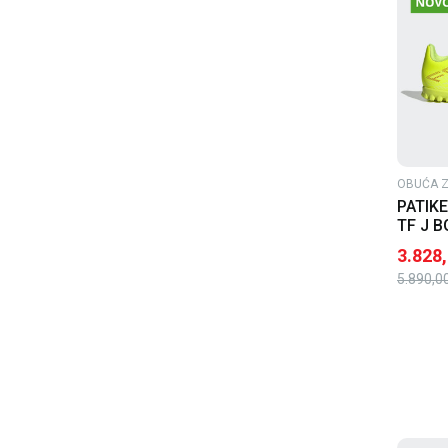
OBUĆA Z
PATIKE
TF J B
3.828
5.890,0