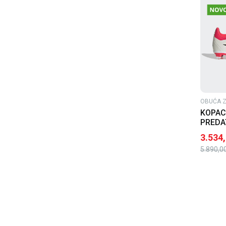
OBUĆA Z
KOPAC
PREDA
BG
3.534
5.890,0