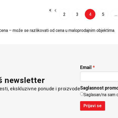
2
3
4
5
...
cena – može se razlikovati od cena u maloprodajnim objektima.
Email
š newsletter
Saglasnost promo
 vesti, ekskluzivne ponude i proizvode
Saglasan/na sam 
Prijavi se