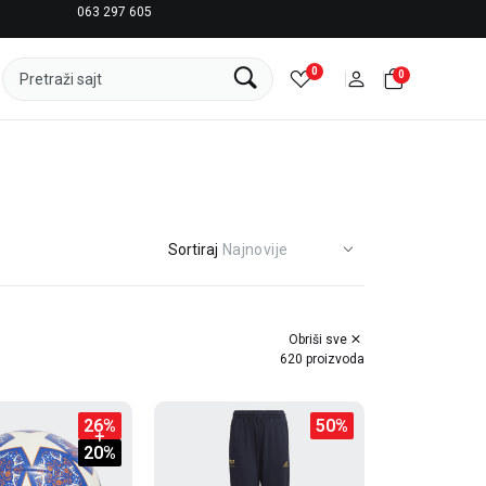
063 297 605
LICENCIRANI CLEARANCE PARTNER ADIDAS
0
0
Pretraži sajt
Sortiraj
Obriši sve
620 proizvoda
26
%
50
%
20
%