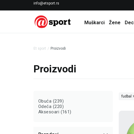
LICENCIRANI CLEARANCE PARTNER ADIDAS
info@etsport.rs
Muškarci
Žene
Dec
Et sport
Proizvodi
Proizvodi
fudbal
Obuća (239)
Odeća (220)
Aksesoari (161)