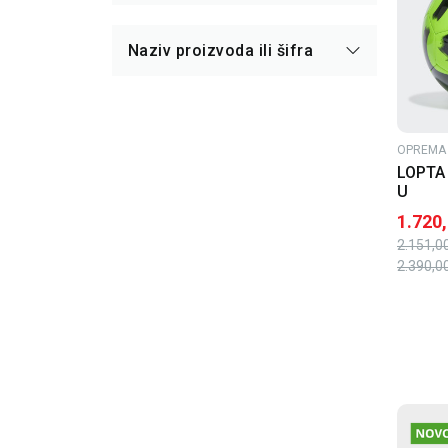
Naziv proizvoda ili šifra
OPREMA 
LOPTA
U
1.720
2.151,0
2.390,0