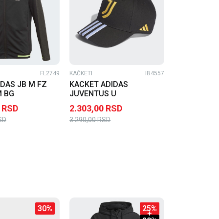
FL2749
KAČKETI
IB4557
DAS JB M FZ
KACKET ADIDAS
M BG
JUVENTUS U
RSD
2.303,00
RSD
SD
3.290,00
RSD
30
%
25
%