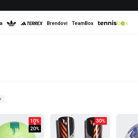
Besplatna dostava za porudžbine preko 6.000 rsd
a
Brendovi
TeamBox
10
%
30
%
20
%