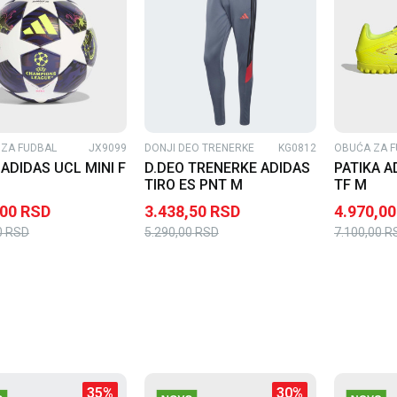
ZA FUDBAL
JX9099
DONJI DEO TRENERKE
KG0812
OBUĆA ZA F
ADIDAS UCL MINI F
D.DEO TRENERKE ADIDAS
PATIKA A
TIRO ES PNT M
TF M
,00
RSD
3.438,50
RSD
4.970,00
0
RSD
5.290,00
RSD
7.100,00
R
35
%
30
%