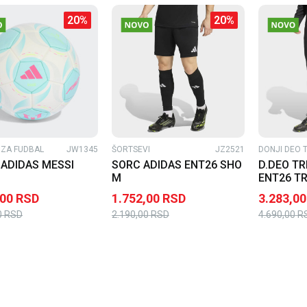
20
%
20
%
ZA FUDBAL
JW1345
ŠORTSEVI
JZ2521
DONJI DEO 
 ADIDAS MESSI
SORC ADIDAS ENT26 SHO
D.DEO TR
M
ENT26 TR
,00
RSD
1.752,00
RSD
3.283,00
0
RSD
2.190,00
RSD
4.690,00
R