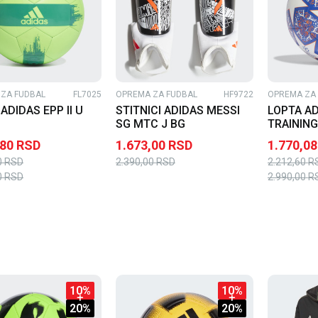
ZA FUDBAL
FL7025
OPREMA ZA FUDBAL
HF9722
OPREMA ZA
ADIDAS EPP II U
STITNICI ADIDAS MESSI
LOPTA AD
SG MTC J BG
TRAINING
,80
RSD
1.673,00
RSD
1.770,08
0
RSD
2.390,00
RSD
2.212,60
R
0
RSD
2.990,00
R
10
%
10
%
20
%
20
%