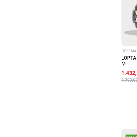
OPREMA 
LOPTA 
M
1.432
1.790,0