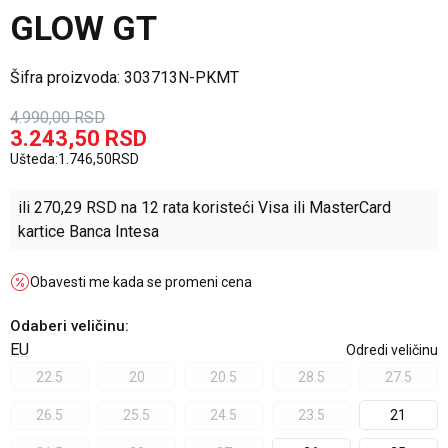
GLOW GT
Šifra proizvoda:
303713N-PKMT
4.990,00
RSD
3.243,50
RSD
Ušteda:
1.746,50
RSD
ili
270,29
RSD na 12 rata koristeći Visa ili MasterCard
kartice Banca Intesa
Obavesti me kada se promeni cena
Odaberi veličinu
:
EU
Odredi veličinu
22.5
20
20.5
28.5
27.5
26.5
25.5
24.5
23.5
21