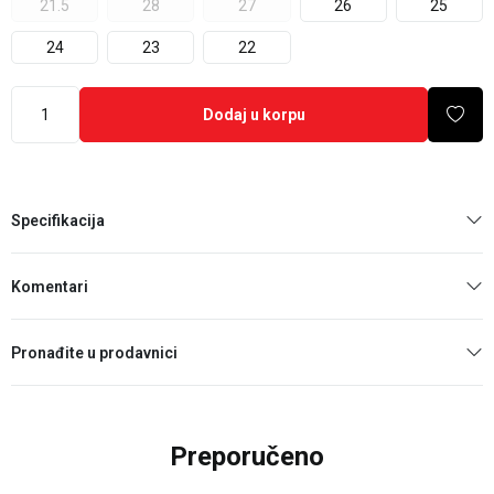
21.5
28
27
26
25
24
23
22
Dodaj u korpu
Specifikacija
Komentari
Pronađite u prodavnici
Preporučeno