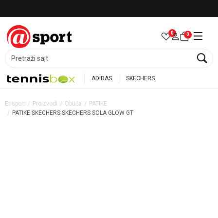
Besplatna dostava za porudžbine preko 6.000 rsd
0
0
Pretraži sajt
ADIDAS
SKECHERS
Et sport
Proizvodi
Obuća
PATIKE
PATIKE SKECHERS SKECHERS SOLA GLOW GT
35
%