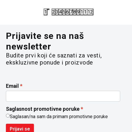
5.890,00
RSD
5.290,00
R
1
2
3
4
5
6
7
8
9
10
11
12
Prijavite se na naš
newsletter
Budite prvi koji će saznati za vesti,
ekskluzivne ponude i proizvode
Email
Saglasnost promotivne poruke
Saglasan/na sam da primam promotivne poruke
Prijavi se