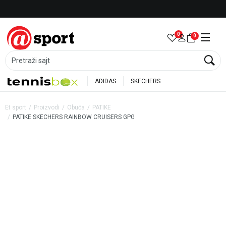
LICENCIRANI CLEARANCE PARTNER ADIDAS
0
0
Pretraži sajt
ADIDAS
SKECHERS
Et sport
Proizvodi
Obuća
PATIKE
PATIKE SKECHERS RAINBOW CRUISERS GPG
35
%