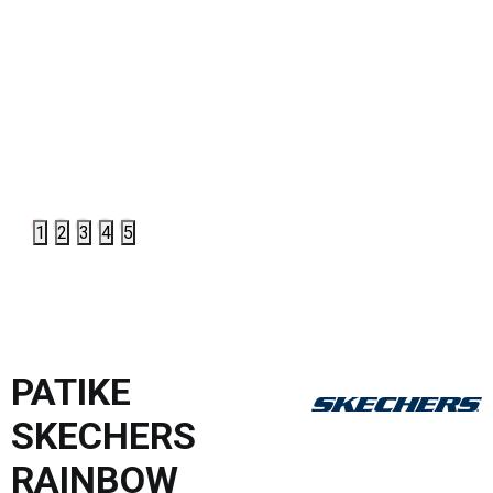
1
2
3
4
5
PATIKE
SKECHERS
RAINBOW