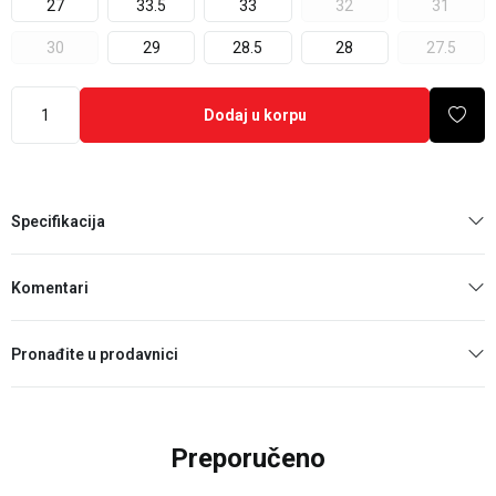
27
33.5
33
32
31
30
29
28.5
28
27.5
Dodaj u korpu
Specifikacija
Komentari
Pronađite u prodavnici
Preporučeno