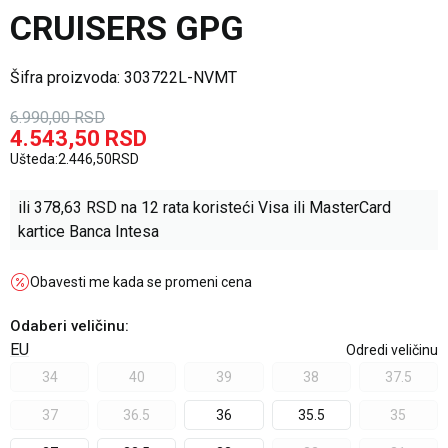
CRUISERS GPG
Šifra proizvoda:
303722L-NVMT
6.990,00
RSD
4.543,50
RSD
Ušteda:
2.446,50
RSD
ili
378,63
RSD na 12 rata koristeći Visa ili MasterCard
kartice Banca Intesa
Obavesti me kada se promeni cena
Odaberi veličinu
:
EU
Odredi veličinu
34
40
39
38
37.5
37
36.5
36
35.5
35