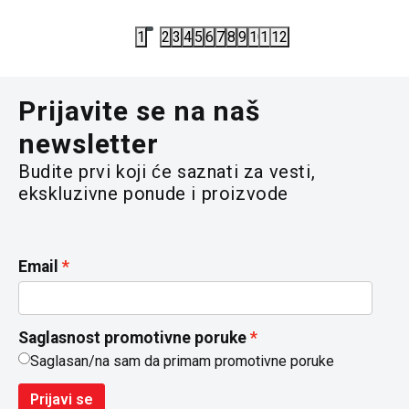
5.890,00
RSD
5.290,00
R
1
2
3
4
5
6
7
8
9
10
11
12
Prijavite se na naš
newsletter
Budite prvi koji će saznati za vesti,
ekskluzivne ponude i proizvode
Email
Saglasnost promotivne poruke
Saglasan/na sam da primam promotivne poruke
Prijavi se