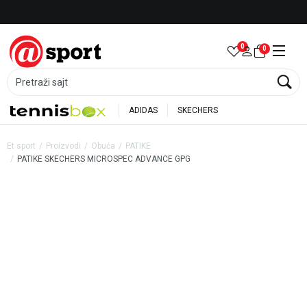
Besplatna dostava za porudžbine preko 6.000 rsd
0
0
Pretraži sajt
ADIDAS
SKECHERS
Et sport
Proizvodi
Obuća
PATIKE
PATIKE SKECHERS MICROSPEC ADVANCE GPG
35
%