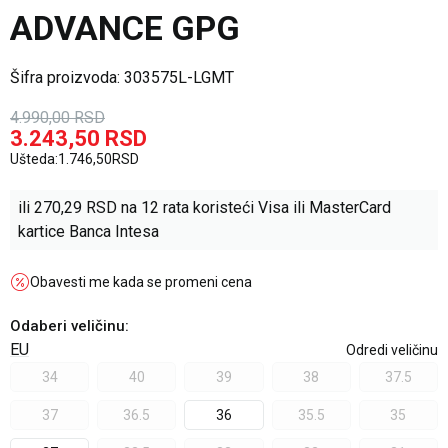
ADVANCE GPG
Šifra proizvoda:
303575L-LGMT
4.990,00
RSD
3.243,50
RSD
Ušteda:
1.746,50
RSD
ili
270,29
RSD na 12 rata koristeći Visa ili MasterCard
kartice Banca Intesa
Obavesti me kada se promeni cena
Odaberi veličinu
:
EU
Odredi veličinu
34
40
39
38
37.5
37
36.5
36
35.5
35