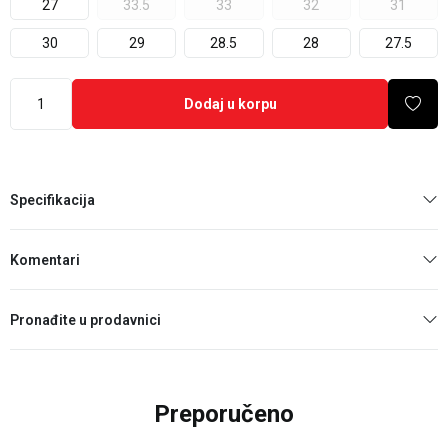
27
33.5
33
32
31
30
29
28.5
28
27.5
Dodaj u korpu
Specifikacija
Komentari
Pronađite u prodavnici
Preporučeno