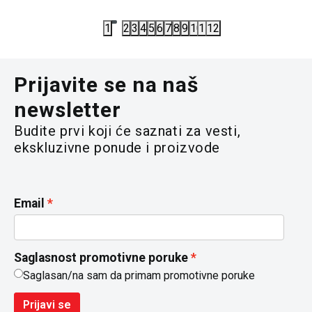
5.890,00
RSD
5.290,00
R
1
2
3
4
5
6
7
8
9
10
11
12
Prijavite se na naš
newsletter
Budite prvi koji će saznati za vesti,
ekskluzivne ponude i proizvode
Email
Saglasnost promotivne poruke
Saglasan/na sam da primam promotivne poruke
Prijavi se