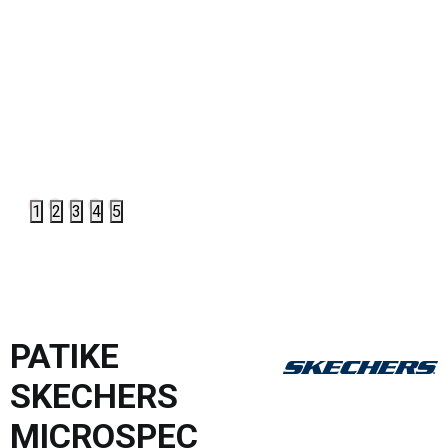
1
2
3
4
5
PATIKE
SKECHERS
MICROSPEC