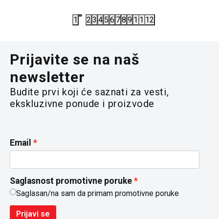
5.890,00
RSD
5.290,00
R
1
2
3
4
5
6
7
8
9
10
11
12
Prijavite se na naš
newsletter
Budite prvi koji će saznati za vesti,
ekskluzivne ponude i proizvode
Email
Saglasnost promotivne poruke
Saglasan/na sam da primam promotivne poruke
Prijavi se