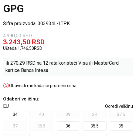
GPG
Šifra proizvoda:
303934L-LTPK
4.990,00
RSD
3.243,50
RSD
Ušteda:
1.746,50
RSD
ili
270,29
RSD na 12 rata koristeći Visa ili MasterCard
kartice Banca Intesa
Obavesti me kada se promeni cena
Odaberi veličinu
:
EU
Odredi veličinu
34
40
39
38
37.5
37
36.5
36
35.5
35