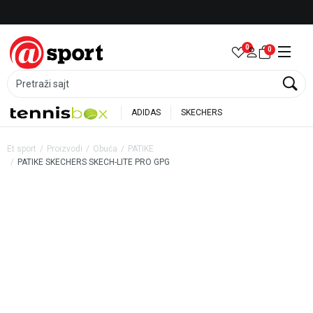
Besplatna dostava za porudžbine preko 6.000 rsd
0
0
Pretraži sajt
ADIDAS
SKECHERS
Et sport
Proizvodi
Obuća
PATIKE
PATIKE SKECHERS SKECH-LITE PRO GPG
35
%