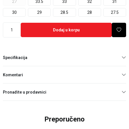
27
33.5
33
32
31
30
29
28.5
28
27.5
Dodaj u korpu
Specifikacija
Komentari
Pronađite u prodavnici
Preporučeno