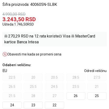
Šifra proizvoda:
400605N-SLBK
4.990,00
RSD
3.243,50
RSD
Ušteda:
1.746,50
RSD
ili
270,29
RSD na 12 rata koristeći Visa ili MasterCard
kartice Banca Intesa
Obavesti me kada se promeni cena
Odaberi veličinu
:
EU
Odredi veličinu
22.5
20
20.5
28.5
27.5
26.5
25.5
24.5
23.5
21
21.5
28
27
26
25
24
23
22