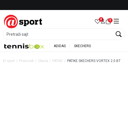
Besplatna dostava za porudžbine preko 6.000 rsd
0
0
Pretraži sajt
ADIDAS
SKECHERS
Et sport
Proizvodi
Obuća
PATIKE
PATIKE SKECHERS VORTEX 2.0 BT
35
%