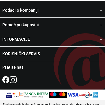
Podaci o kompaniji
Pomoć pri kupovini
INFORMACIJE
KORISNIČKI SERVIS
Pratite nas
Trudimo se da budemo što precizniji u opisu proizvoda, prikazu slika i samim