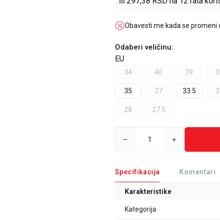
ili
297,38
RSD na 12 rata koris
Obavesti me kada se promeni
Odaberi veličinu
:
EU
34
40
39
3
35
27
33.5
3
28
27.5
Specifikacija
Komentari
Karakteristike
Kategorija