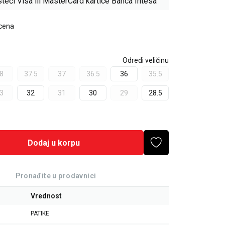
teći Visa ili MasterCard kartice Banca Intesa
 cena
Odredi veličinu
8
37.5
37
36.5
36
35.5
3
32
31
30
29
28.5
Dodaj u korpu
Pronađite u prodavnici
Vrednost
PATIKE