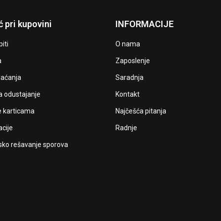
 pri kupovini
INFORMACIJE
iti
O nama
a
Zaposlenje
laćanja
Saradnja
a odustajanje
Kontakt
e karticama
Najčešća pitanja
cije
Radnje
ko rešavanje sporova