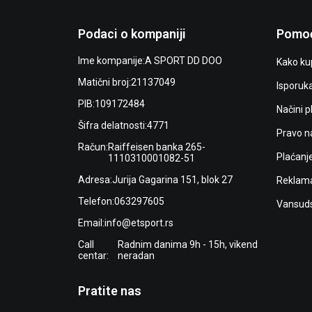
Podaci o kompaniji
Pomoć
Ime kompanije:
A SPORT DD DOO
Kako kup
Matični broj:
21137049
Isporuk
PIB:
109172484
Načini p
Šifra delatnosti:
4771
Pravo n
Račun:
Raiffeisen banka 265-
Plaćanj
1110310001082-51
Adresa:
Jurija Gagarina 151, blok 27
Reklama
Telefon:
063297605
Vansuds
Email:
info@etsport.rs
Call
Radnim danima 9h - 15h, vikend
centar:
neradan
Pratite nas