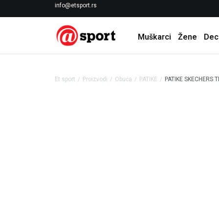
LICENCIRANI CLEARANCE PARTNER ADIDAS
info@etsport.rs
Muškarci
Žene
Dec
Et sport
Proizvodi
Obuća
PATIKE
PATIKE SKECHERS T