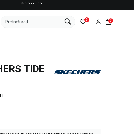
063 297 605
LICENCIRANI CLEARANCE PARTNER ADIDAS
0
0
Pretraži sajt
HERS TIDE
MT