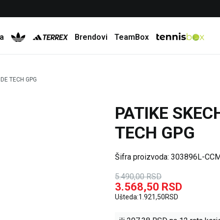
Besplatna dostava za porudžbine preko 6.000 rsd
a
Brendovi
TeamBox
IDE TECH GPG
PATIKE SKEC
35
%
TECH GPG
Šifra proizvoda:
303896L-CC
5.490,00
RSD
3.568,50
RSD
Ušteda:
1.921,50
RSD