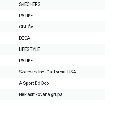
SKECHERS
PATIKE
OBUĆA
DECA
LIFESTYLE
PATIKE
Skechers Inc.-California, USA
A Sport Dd Doo
Neklasifikovana grupa