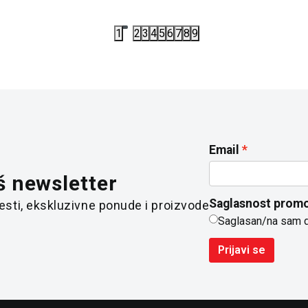
1
2
3
4
5
6
7
8
9
Email
š newsletter
Saglasnost promo
 vesti, ekskluzivne ponude i proizvode
Saglasan/na sam 
Prijavi se