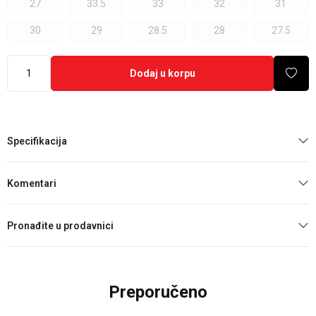
27
33.5
33
32
31
30
29
28.5
28
27.5
Dodaj u korpu
Specifikacija
Komentari
Pronađite u prodavnici
Preporučeno