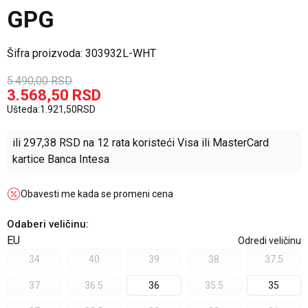
GPG
Šifra proizvoda:
303932L-WHT
5.490,00
RSD
3.568,50
RSD
Ušteda:
1.921,50
RSD
ili
297,38
RSD na 12 rata koristeći Visa ili MasterCard
kartice Banca Intesa
Obavesti me kada se promeni cena
Odaberi veličinu
:
EU
Odredi veličinu
34
40
39
38
37.5
37
36.5
36
35.5
35