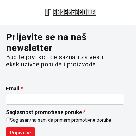
5.890,00
RSD
5.290,00
R
1
2
3
4
5
6
7
8
9
10
11
12
Prijavite se na naš
newsletter
Budite prvi koji će saznati za vesti,
ekskluzivne ponude i proizvode
Email
Saglasnost promotivne poruke
Saglasan/na sam da primam promotivne poruke
Prijavi se