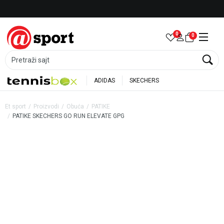
Besplatna dostava za porudžbine preko 6.000 rsd
0
0
Pretraži sajt
ADIDAS
SKECHERS
Et sport
Proizvodi
Obuća
PATIKE
PATIKE SKECHERS GO RUN ELEVATE GPG
35
%