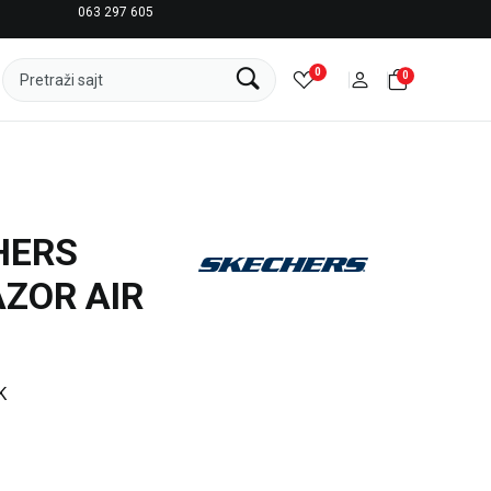
063 297 605
LICENCIRANI CLEARANCE PARTNER ADIDAS
0
0
Pretraži sajt
HERS
ZOR AIR
K