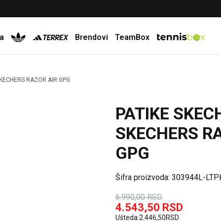
Besplatna dostava za porudžbine preko 6.000 rsd
a
Brendovi
TeamBox
SKECHERS RAZOR AIR GPG
PATIKE SKEC
35
%
SKECHERS RA
GPG
Šifra proizvoda:
303944L-LTP
6.990,00
RSD
4.543,50
RSD
Ušteda:
2.446,50
RSD