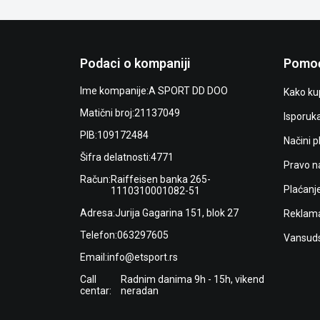
Podaci o kompaniji
Pomoć
Ime kompanije:
A SPORT DD DOO
Kako kup
Matični broj:
21137049
Isporuk
PIB:
109172484
Načini p
Šifra delatnosti:
4771
Pravo n
Račun:
Raiffeisen banka 265-
Plaćanj
1110310001082-51
Adresa:
Jurija Gagarina 151, blok 27
Reklama
Telefon:
063297605
Vansuds
Email:
info@etsport.rs
Call
Radnim danima 9h - 15h, vikend
centar:
neradan