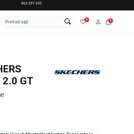
063 297 605
LICENCIRANI CLEARANCE PARTNER ADIDAS
0
0
Pretraži sajt
HERS
2.0 GT
MT