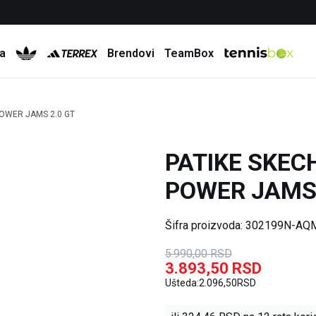
Besplatna dostava za porudžbine preko 6.000 rsd
a
Brendovi
TeamBox
POWER JAMS 2.0 GT
PATIKE SKEC
35
%
POWER JAMS 
Šifra proizvoda:
302199N-AQ
5.990,00
RSD
3.893,50
RSD
Ušteda:
2.096,50
RSD