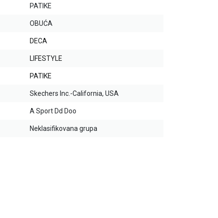
PATIKE
OBUĆA
DECA
LIFESTYLE
PATIKE
Skechers Inc.-California, USA
A Sport Dd Doo
Neklasifikovana grupa