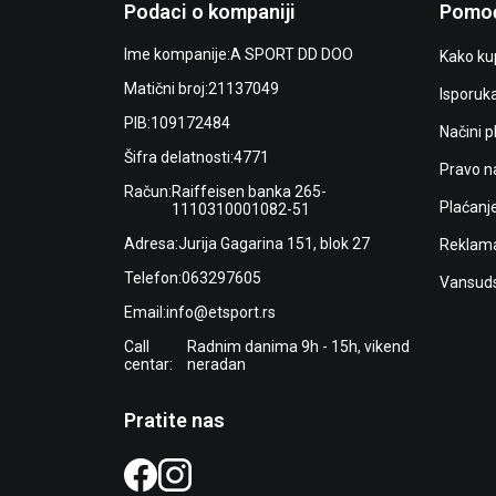
Podaci o kompaniji
Pomoć
Ime kompanije:
A SPORT DD DOO
Kako kup
Matični broj:
21137049
Isporuk
PIB:
109172484
Načini p
Šifra delatnosti:
4771
Pravo n
Račun:
Raiffeisen banka 265-
Plaćanj
1110310001082-51
Adresa:
Jurija Gagarina 151, blok 27
Reklama
Telefon:
063297605
Vansuds
Email:
info@etsport.rs
Call
Radnim danima 9h - 15h, vikend
centar:
neradan
Pratite nas