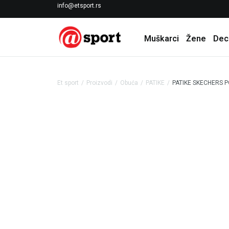
LICENCIRANI CLEARANCE PARTNER ADIDAS
info@etsport.rs
Muškarci
Žene
Dec
Et sport
Proizvodi
Obuća
PATIKE
PATIKE SKECHERS 