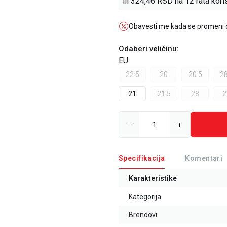
ili
324,46
RSD na 12 rata koris
Obavesti me kada se promeni
Odaberi veličinu
:
EU
22.5
20
20.5
28
21
21.5
28
2
Specifikacija
Komentari
Karakteristike
Kategorija
Brendovi