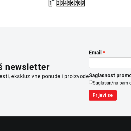
1
2
3
4
5
6
7
8
9
Email
š newsletter
Saglasnost promo
 vesti, ekskluzivne ponude i proizvode
Saglasan/na sam 
Prijavi se