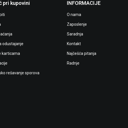
 pri kupovini
INFORMACIJE
iti
O nama
a
Zaposlenje
laćanja
Saradnja
a odustajanje
Kontakt
e karticama
Najčešća pitanja
cije
Radnje
ko rešavanje sporova