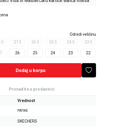
teći Visa ili MasterCard kartice Banca Intesa
 cena
Odredi veličinu
.5
27.5
26.5
25.5
24.5
23.5
7
26
25
24
23
22
Dodaj u korpu
Pronađite u prodavnici
Vrednost
PATIKE
SKECHERS