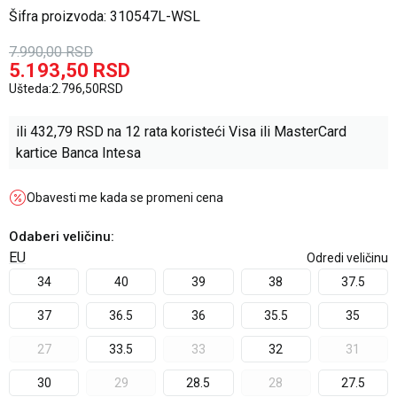
Šifra proizvoda:
310547L-WSL
7.990,00
RSD
5.193,50
RSD
Ušteda:
2.796,50
RSD
ili
432,79
RSD na 12 rata koristeći Visa ili MasterCard
kartice Banca Intesa
Obavesti me kada se promeni cena
Odaberi veličinu
:
EU
Odredi veličinu
34
40
39
38
37.5
37
36.5
36
35.5
35
27
33.5
33
32
31
30
29
28.5
28
27.5