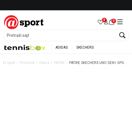
Besplatna dostava za porudžbine preko 6.000 rsd
0
0
Pretraži sajt
ADIDAS
SKECHERS
Et sport
Proizvodi
Obuća
PATIKE
PATIKE SKECHERS UNO GEN1 GPG
35
%