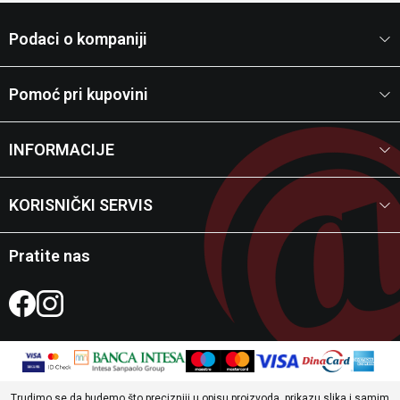
Podaci o kompaniji
Pomoć pri kupovini
INFORMACIJE
KORISNIČKI SERVIS
Pratite nas
Trudimo se da budemo što precizniji u opisu proizvoda, prikazu slika i samim