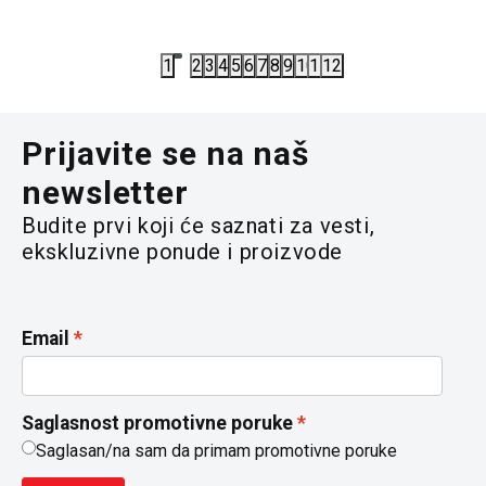
8.290,00
RSD
7.590,00
R
1
2
3
4
5
6
7
8
9
10
11
12
Prijavite se na naš
newsletter
Budite prvi koji će saznati za vesti,
ekskluzivne ponude i proizvode
Email
Saglasnost promotivne poruke
Saglasan/na sam da primam promotivne poruke