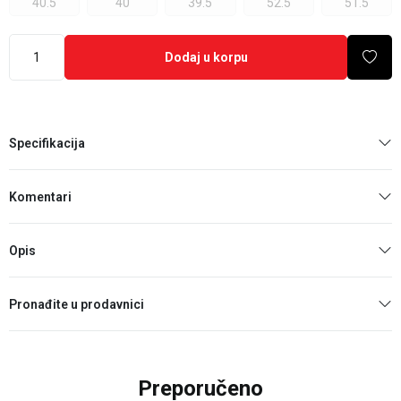
40.5
40
39.5
52.5
51.5
Dodaj u korpu
Specifikacija
Komentari
Opis
Pronađite u prodavnici
Preporučeno