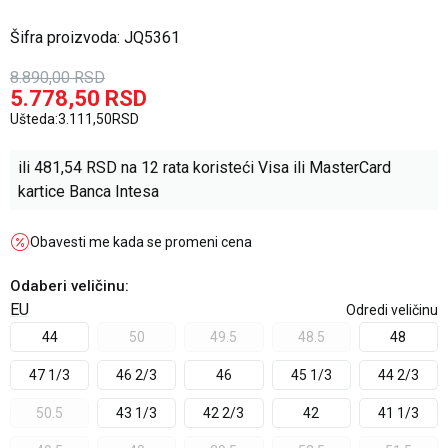
Šifra proizvoda:
JQ5361
8.890,00
RSD
5.778,50
RSD
Ušteda:
3.111,50
RSD
ili
481,54
RSD na 12 rata koristeći Visa ili MasterCard
kartice Banca Intesa
Obavesti me kada se promeni cena
Odaberi veličinu
:
EU
Odredi veličinu
44
50
49.5
48.5
48
47 1/3
46 2/3
46
45 1/3
44 2/3
50.5
43 1/3
42 2/3
42
41 1/3