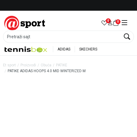
Besplatna dostava za porudžbine preko 6.000 rsd
0
0
Pretraži sajt
ADIDAS
SKECHERS
Et sport
Proizvodi
Obuća
PATIKE
PATIKE ADIDAS HOOPS 4.0 MID WINTERIZED M
35
%