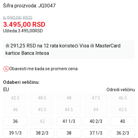
Šifra proizvoda:
JQ3047
6.990,00
RSD
3.495,00
RSD
Ušteda:
3.495,00
RSD
ili
291,25
RSD na 12 rata koristeći Visa ili MasterCard
kartice Banca Intesa
Obavesti me kada se promeni cena
Odaberi veličinu
:
EU
Odredi veličinu
42.5
48.5
48
47.5
46.5
46
45.5
44.5
44
43.5
36
42
41 1/3
40 2/3
40
39 1/3
38 2/3
38
37 1/3
36 2/3