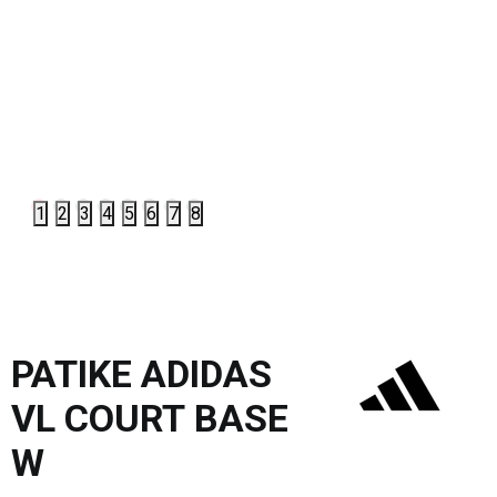
1
2
3
4
5
6
7
8
PATIKE ADIDAS
VL COURT BASE
W