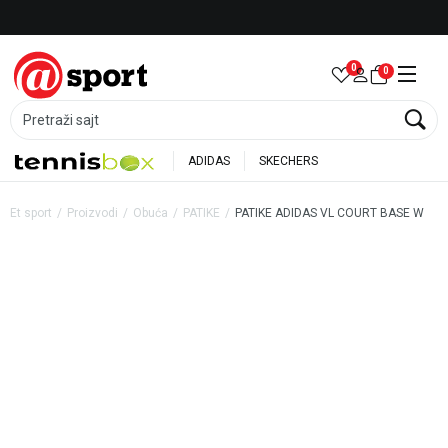
Besplatna dostava za porudžbine preko 6.000 rsd
0
0
Pretraži sajt
ADIDAS
SKECHERS
Et sport
Proizvodi
Obuća
PATIKE
PATIKE ADIDAS VL COURT BASE W
50
%