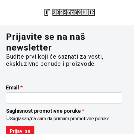
7.100,00
RSD
10.590,00
1
2
3
4
5
6
7
8
9
10
11
12
Prijavite se na naš
newsletter
Budite prvi koji će saznati za vesti,
ekskluzivne ponude i proizvode
Email
Saglasnost promotivne poruke
Saglasan/na sam da primam promotivne poruke
Prijavi se