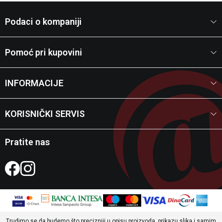
Podaci o kompaniji
Pomoć pri kupovini
INFORMACIJE
KORISNIČKI SERVIS
Pratite nas
Trudimo se da budemo što precizniji u opisu proizvoda, prikazu slika i samim