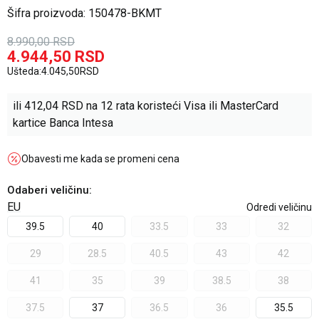
Šifra proizvoda:
150478-BKMT
8.990,00
RSD
4.944,50
RSD
Ušteda:
4.045,50
RSD
ili
412,04
RSD na 12 rata koristeći Visa ili MasterCard
kartice Banca Intesa
Obavesti me kada se promeni cena
Odaberi veličinu
:
EU
Odredi veličinu
39.5
40
33.5
33
32
29
28.5
40.5
43
42
41
35
39
38.5
38
37.5
37
36.5
36
35.5