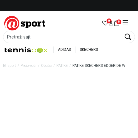
Besplatna dostava za porudžbine preko 6.000 rsd
0
0
Pretraži sajt
ADIDAS
SKECHERS
Et sport
Proizvodi
Obuća
PATIKE
PATIKE SKECHERS EDGERIDE W
45
%