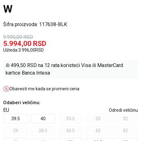
W
Šifra proizvoda:
117638-BLK
9.990,00
RSD
5.994,00
RSD
Ušteda:
3.996,00
RSD
ili
499,50
RSD na 12 rata koristeći Visa ili MasterCard
kartice Banca Intesa
Obavesti me kada se promeni cena
Odaberi veličinu
:
EU
Odredi veličinu
39.5
40
33.5
33
32
29
28.5
40.5
43
42