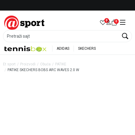
Besplatna dostava za porudžbine preko 6.000 rsd
0
0
Pretraži sajt
ADIDAS
SKECHERS
Et sport
Proizvodi
Obuća
PATIKE
PATIKE SKECHERS BOBS ARC WAVES 2.0 W
40
%