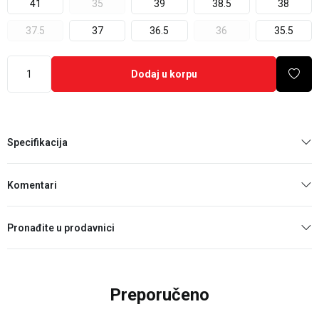
41
35
39
38.5
38
37.5
37
36.5
36
35.5
Dodaj u korpu
Specifikacija
Komentari
Pronađite u prodavnici
Preporučeno