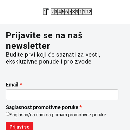
7.100,00
RSD
7.100,00
R
1
2
3
4
5
6
7
8
9
10
11
12
Prijavite se na naš
newsletter
Budite prvi koji će saznati za vesti,
ekskluzivne ponude i proizvode
Email
Saglasnost promotivne poruke
Saglasan/na sam da primam promotivne poruke
Prijavi se