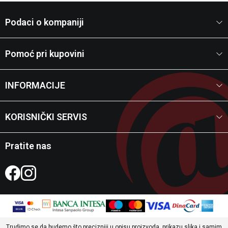
Podaci o kompaniji
Pomoć pri kupovini
INFORMACIJE
KORISNIČKI SERVIS
Pratite nas
Trudimo se da budemo što precizniji u opisu proizvoda, prikazu slika i samim