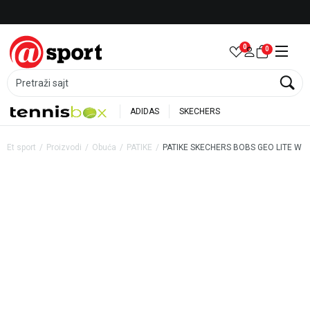
Besplatna dostava za porudžbine preko 6.000 rsd
0
0
Pretraži sajt
ADIDAS
SKECHERS
Et sport
Proizvodi
Obuća
PATIKE
PATIKE SKECHERS BOBS GEO LITE W
37
%