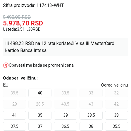
Šifra proizvoda:
117413-WHT
9.490,00
RSD
5.978,70
RSD
Ušteda:
3.511,30
RSD
ili
498,23
RSD na 12 rata koristeći Visa ili MasterCard
kartice Banca Intesa
Obavesti me kada se promeni cena
Odaberi veličinu
:
EU
Odredi veličinu
39.5
40
33.5
33
32
29
28.5
40.5
43
42
41
35
39
38.5
38
37.5
37
36.5
36
35.5