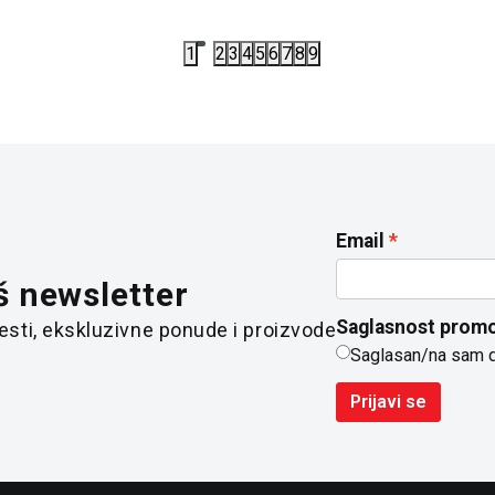
1
2
3
4
5
6
7
8
9
Email
š newsletter
Saglasnost promo
 vesti, ekskluzivne ponude i proizvode
Saglasan/na sam 
Prijavi se