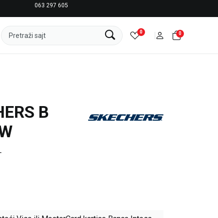
063 297 605
LICENCIRANI CLEARANCE PARTNER ADIDAS
0
0
Pretraži sajt
HERS B
 W
T