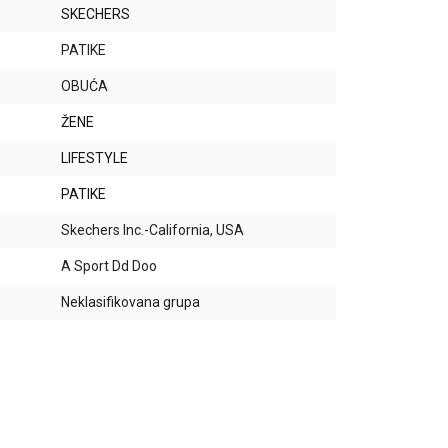
SKECHERS
PATIKE
OBUĆA
ŽENE
LIFESTYLE
PATIKE
Skechers Inc.-California, USA
A Sport Dd Doo
Neklasifikovana grupa