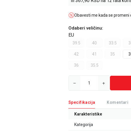
ili
367,90
RSD na 12 rata koris
Obavesti me kada se promeni
Odaberi veličinu
:
EU
39.5
40
33.5
3
42
41
35
3
36
35.5
Specifikacija
Komentari
Karakteristike
Kategorija