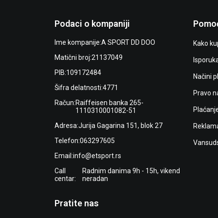
Podaci o kompaniji
Pomoć
Ime kompanije:
A SPORT DD DOO
Kako kup
Matični broj:
21137049
Isporuk
PIB:
109172484
Načini p
Šifra delatnosti:
4771
Pravo n
Račun:
Raiffeisen banka 265-
Plaćanj
1110310001082-51
Adresa:
Jurija Gagarina 151, blok 27
Reklama
Telefon:
063297605
Vansuds
Email:
info@etsport.rs
Call
Radnim danima 9h - 15h, vikend
centar:
neradan
Pratite nas