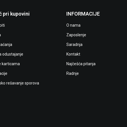
 pri kupovini
INFORMACIJE
iti
O nama
a
Zaposlenje
laćanja
Saradnja
a odustajanje
Kontakt
e karticama
Najčešća pitanja
cije
Radnje
ko rešavanje sporova