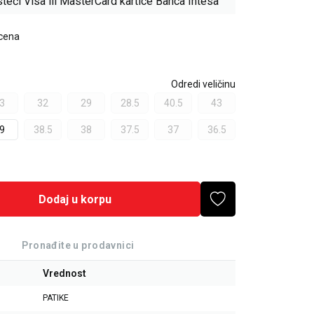
teći Visa ili MasterCard kartice Banca Intesa
 cena
Odredi veličinu
3
32
29
28.5
40.5
43
9
38.5
38
37.5
37
36.5
Dodaj u korpu
Pronađite u prodavnici
Vrednost
PATIKE