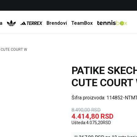
Besplatna dostava za porudžbine preko 6.000 rsd
a
Brendovi
TeamBox
B CUTE COURT W
PATIKE SKEC
48
%
CUTE COURT
Šifra proizvoda:
114852-NTM
8.490,00
RSD
4.414,80
RSD
Ušteda:
4.075,20
RSD