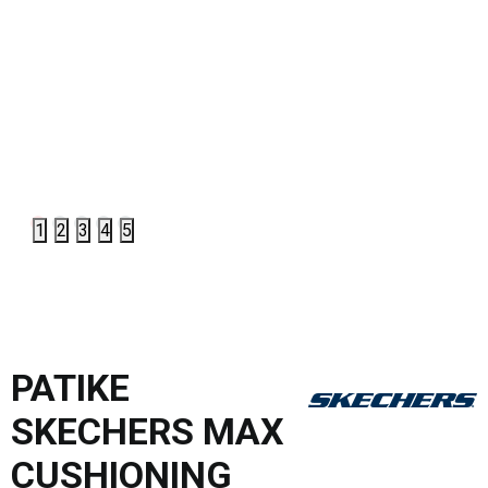
1
2
3
4
5
PATIKE
SKECHERS MAX
CUSHIONING