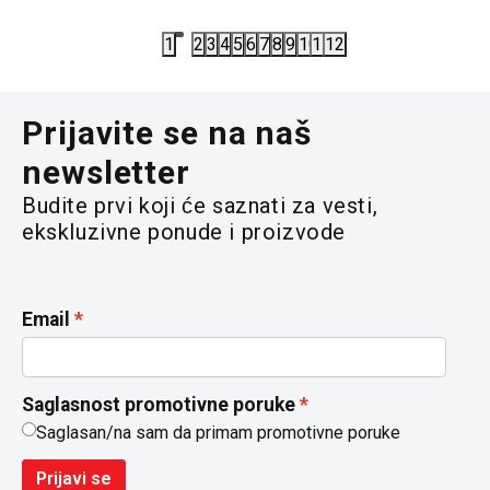
7.100,00
RSD
10.590,00
1
2
3
4
5
6
7
8
9
10
11
12
Prijavite se na naš
newsletter
Budite prvi koji će saznati za vesti,
ekskluzivne ponude i proizvode
Email
Saglasnost promotivne poruke
Saglasan/na sam da primam promotivne poruke
Prijavi se