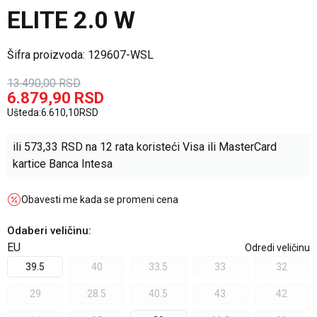
ELITE 2.0 W
Šifra proizvoda:
129607-WSL
13.490,00
RSD
6.879,90
RSD
Ušteda:
6.610,10
RSD
ili
573,33
RSD na 12 rata koristeći Visa ili MasterCard
kartice Banca Intesa
Obavesti me kada se promeni cena
Odaberi veličinu
:
EU
Odredi veličinu
39.5
40
33.5
33
32
29
28.5
40.5
43
42