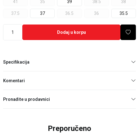
41
35
39
38.5
38
37.5
37
36.5
36
35.5
Dodaj u korpu
Specifikacija
Komentari
Pronađite u prodavnici
Preporučeno