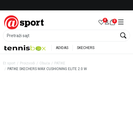
Besplatna dostava za porudžbine preko 6.000 rsd
0
0
Pretraži sajt
ADIDAS
SKECHERS
Et sport
Proizvodi
Obuća
PATIKE
PATIKE SKECHERS MAX CUSHIONING ELITE 2.0 W
49
%