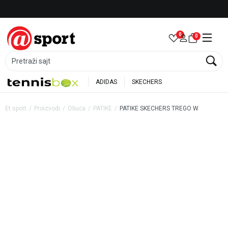
Besplatna dostava za porudžbine preko 6.000 rsd
0
0
Pretraži sajt
ADIDAS
SKECHERS
Et sport
Proizvodi
Obuća
PATIKE
PATIKE SKECHERS TREGO W
30
%