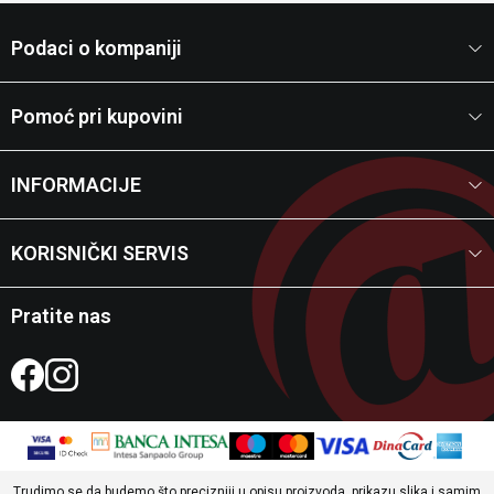
Podaci o kompaniji
Pomoć pri kupovini
INFORMACIJE
KORISNIČKI SERVIS
Pratite nas
Trudimo se da budemo što precizniji u opisu proizvoda, prikazu slika i samim