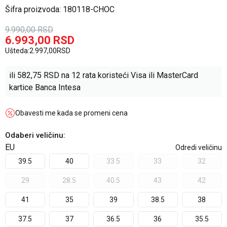
Šifra proizvoda:
180118-CHOC
9.990,00
RSD
6.993,00
RSD
Ušteda:
2.997,00
RSD
ili
582,75
RSD na 12 rata koristeći Visa ili MasterCard
kartice Banca Intesa
Obavesti me kada se promeni cena
Odaberi veličinu
:
EU
Odredi veličinu
39.5
40
33.5
33
32
29
28.5
40.5
43
42
41
35
39
38.5
38
37.5
37
36.5
36
35.5