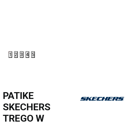
1
2
3
4
5
PATIKE
SKECHERS
TREGO W