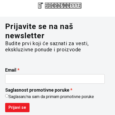
1
2
3
4
5
6
7
8
9
10
11
12
Prijavite se na naš
newsletter
Budite prvi koji će saznati za vesti,
ekskluzivne ponude i proizvode
Email
Saglasnost promotivne poruke
Saglasan/na sam da primam promotivne poruke
Prijavi se