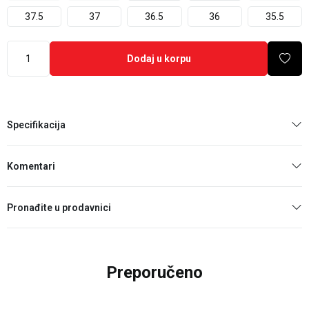
37.5
37
36.5
36
35.5
Dodaj u korpu
Specifikacija
Komentari
Pronađite u prodavnici
Preporučeno