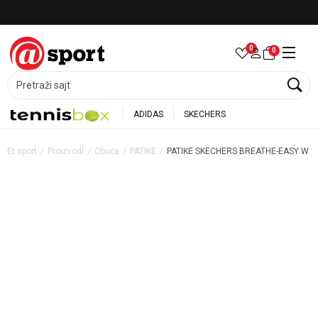
Besplatna dostava za porudžbine preko 6.000 rsd
0
0
Pretraži sajt
ADIDAS
SKECHERS
Et sport
Proizvodi
Obuća
PATIKE
PATIKE SKECHERS BREATHE-EASY W
40
%