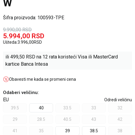
W
Šifra proizvoda:
100593-TPE
9.990,00
RSD
5.994,00
RSD
Ušteda:
3.996,00
RSD
ili
499,50
RSD na 12 rata koristeći Visa ili MasterCard
kartice Banca Intesa
Obavesti me kada se promeni cena
Odaberi veličinu
:
EU
Odredi veličinu
39.5
40
33.5
33
32
29
28.5
40.5
43
42
41
35
39
38.5
38