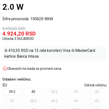
2.0 W
Šifra proizvoda:
150620-BKW
8.490,00
RSD
4.924,20
RSD
Ušteda:
3.565,80
RSD
ili
410,35
RSD na 12 rata koristeći Visa ili MasterCard
kartice Banca Intesa
Obavesti me kada se promeni cena
Odaberi veličinu
:
EU
Odredi veličinu
39.5
40
33.5
33
32
29
28.5
40.5
43
42