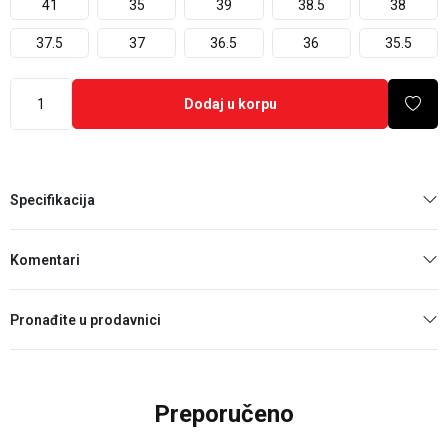
41
35
39
38.5
38
37.5
37
36.5
36
35.5
Dodaj u korpu
Specifikacija
Komentari
Pronađite u prodavnici
Preporučeno