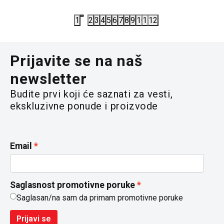
7.100,00
RSD
10.590,00
1
2
3
4
5
6
7
8
9
10
11
12
Prijavite se na naš
newsletter
Budite prvi koji će saznati za vesti,
ekskluzivne ponude i proizvode
Email
Saglasnost promotivne poruke
Saglasan/na sam da primam promotivne poruke
Prijavi se