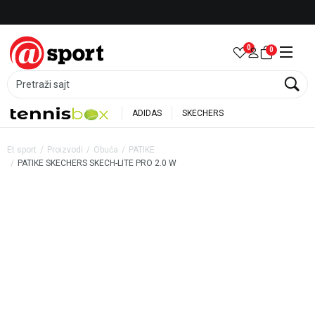
Besplatna dostava za porudžbine preko 6.000 rsd
0
0
Pretraži sajt
ADIDAS
SKECHERS
Et sport
Proizvodi
Obuća
PATIKE
PATIKE SKECHERS SKECH-LITE PRO 2.0 W
42
%