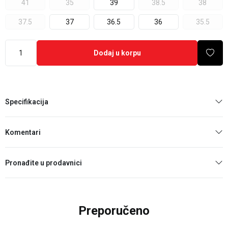
41
35
39
38.5
38
37.5
37
36.5
36
35.5
Dodaj u korpu
Specifikacija
Komentari
Pronađite u prodavnici
Preporučeno