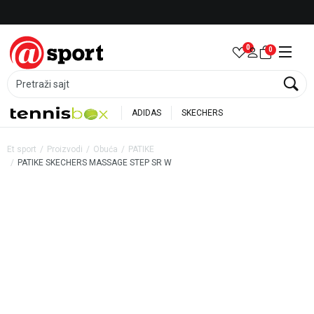
Besplatna dostava za porudžbine preko 6.000 rsd
0
0
Pretraži sajt
ADIDAS
SKECHERS
Et sport
Proizvodi
Obuća
PATIKE
PATIKE SKECHERS MASSAGE STEP SR W
57
%