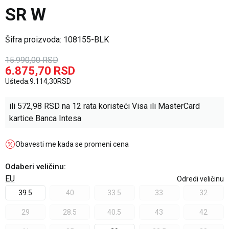
SR W
Šifra proizvoda:
108155-BLK
15.990,00
RSD
6.875,70
RSD
Ušteda:
9.114,30
RSD
ili
572,98
RSD na 12 rata koristeći Visa ili MasterCard
kartice Banca Intesa
Obavesti me kada se promeni cena
Odaberi veličinu
:
EU
Odredi veličinu
39.5
40
33.5
33
32
29
28.5
40.5
43
42