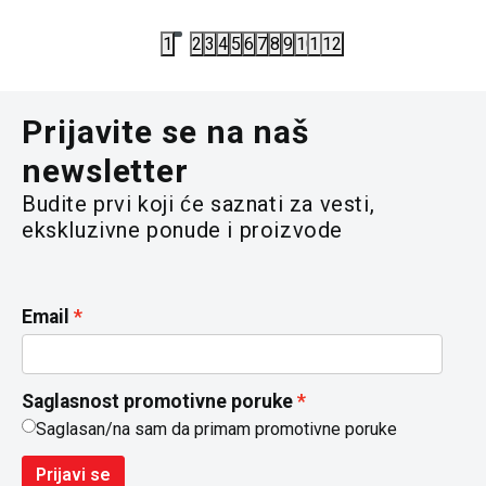
7.100,00
RSD
10.590,00
1
2
3
4
5
6
7
8
9
10
11
12
Prijavite se na naš
newsletter
Budite prvi koji će saznati za vesti,
ekskluzivne ponude i proizvode
Email
Saglasnost promotivne poruke
Saglasan/na sam da primam promotivne poruke
Prijavi se