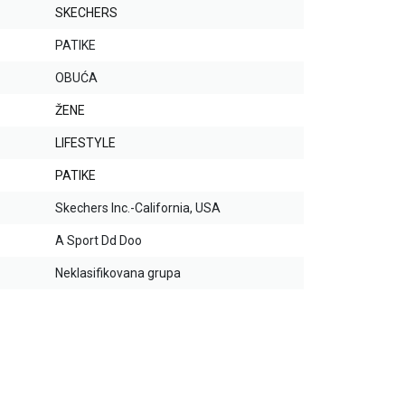
SKECHERS
PATIKE
OBUĆA
ŽENE
LIFESTYLE
PATIKE
Skechers Inc.-California, USA
A Sport Dd Doo
Neklasifikovana grupa