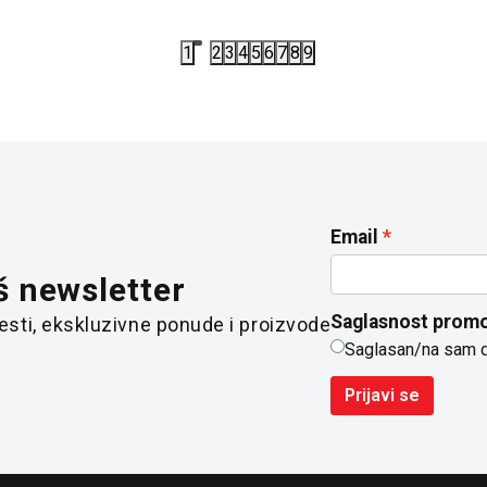
1
2
3
4
5
6
7
8
9
Email
š newsletter
Saglasnost promo
 vesti, ekskluzivne ponude i proizvode
Saglasan/na sam 
Prijavi se