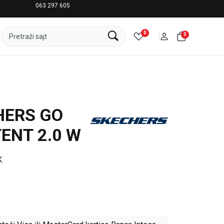
063 297 605
LICENCIRANI CLEARANCE PARTNER ADIDAS
0
0
Pretraži sajt
HERS GO
ENT 2.0 W
K