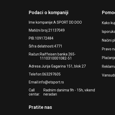
Podaci o kompaniji
Pomoć
Ime kompanije:
A SPORT DD DOO
Kako kup
Matični broj:
21137049
Isporuk
PIB:
109172484
Načini p
Šifra delatnosti:
4771
Pravo n
Račun:
Raiffeisen banka 265-
Plaćanj
1110310001082-51
Adresa:
Jurija Gagarina 151, blok 27
Reklama
Telefon:
063297605
Vansuds
Email:
info@etsport.rs
Call
Radnim danima 9h - 15h, vikend
centar:
neradan
Pratite nas