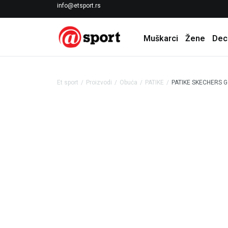
LICENCIRANI CLEARANCE PARTNER ADIDAS
info@etsport.rs
Muškarci
Žene
Dec
Et sport
Proizvodi
Obuća
PATIKE
PATIKE SKECHERS G