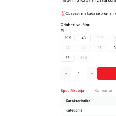
ili
541,13
RSD na 12 rata koris
Obavesti me kada se promeni
Odaberi veličinu
:
EU
39.5
40
33.5
3
42
41
35
3
36
35.5
Specifikacija
Komentari
Karakteristike
Kategorija