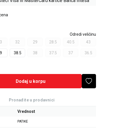
teći Visa ili MasterCard kartice Banca Intesa
 cena
Odredi veličinu
3
32
29
28.5
40.5
43
9
38.5
38
37.5
37
36.5
Dodaj u korpu
Pronađite u prodavnici
Vrednost
PATIKE