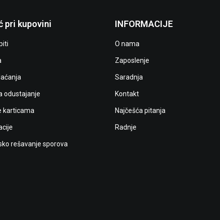
 pri kupovini
INFORMACIJE
iti
O nama
a
Zaposlenje
laćanja
Saradnja
a odustajanje
Kontakt
e karticama
Najčešća pitanja
cije
Radnje
ko rešavanje sporova