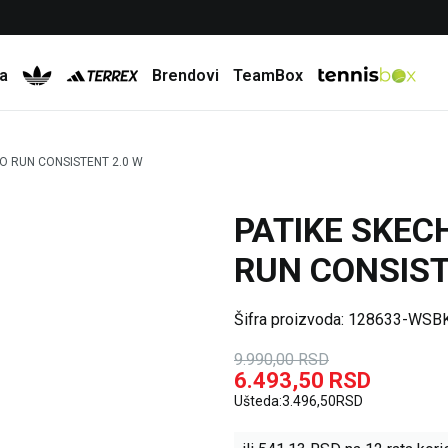
Besplatna dostava za porudžbine preko 6.000 rsd
a
Brendovi
TeamBox
O RUN CONSISTENT 2.0 W
PATIKE SKEC
35
%
RUN CONSIST
Šifra proizvoda:
128633-WSB
9.990,00
RSD
6.493,50
RSD
Ušteda:
3.496,50
RSD