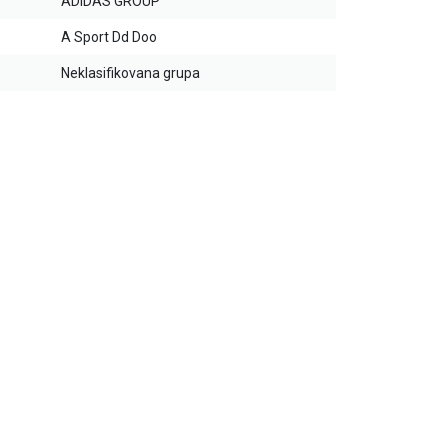
ADIDAS GROUP
A Sport Dd Doo
Neklasifikovana grupa
30
%
30
%