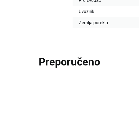
Proizvođač
Uvoznik
Zemlja porekla
Preporučeno
25
%