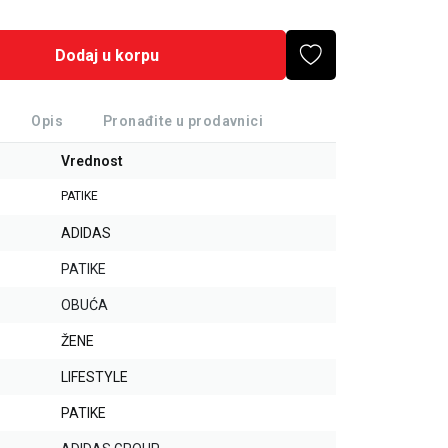
Dodaj u korpu
Opis
Pronađite u prodavnici
Vrednost
PATIKE
ADIDAS
PATIKE
OBUĆA
ŽENE
LIFESTYLE
PATIKE