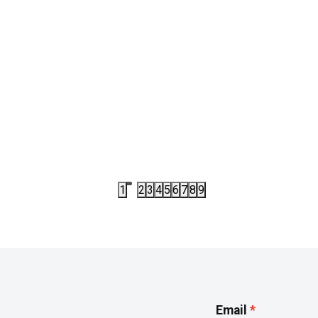
JR7494
PATIKE
E ADIDAS RUN 60S 4.0 W
PATIKE ADIDAS SPIRITAIN 20
,00
RSD
7.413,00
RSD
00
RSD
10.590,00
RSD
1
2
3
4
5
6
7
8
9
Email