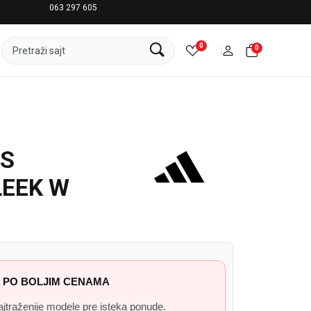
063 297 605
LICENCIRANI CLEARANCE PARTNER ADIDAS
0
0
Pretraži sajt
AS
LEEK W
 PO BOLJIM CENAMA
 najtraženije modele pre isteka ponude.