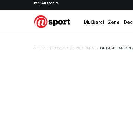
LICENCIRANI CLEARANCE PARTNER ADIDAS
info@etsport.rs
Muškarci
Žene
Dec
Et sport
Proizvodi
Obuća
PATIKE
PATIKE ADIDAS BR