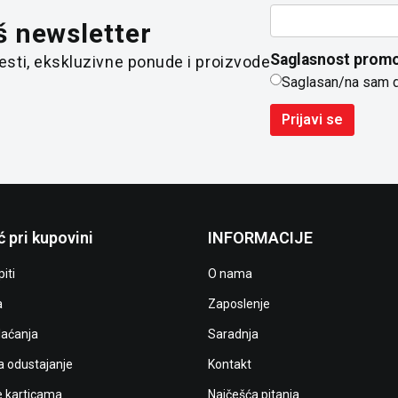
š newsletter
Saglasnost promo
 vesti, ekskluzivne ponude i proizvode
Saglasan/na sam 
Prijavi se
 pri kupovini
INFORMACIJE
iti
O nama
a
Zaposlenje
laćanja
Saradnja
a odustajanje
Kontakt
e karticama
Najčešća pitanja