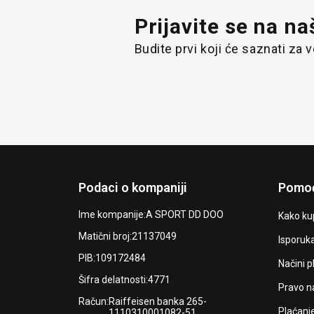
Prijavite se na na
Budite prvi koji će saznati za
Podaci o kompaniji
Pomoć
Ime kompanije:
A SPORT DD DOO
Kako kup
Matični broj:
21137049
Isporuk
PIB:
109172484
Načini p
Šifra delatnosti:
4771
Pravo n
Račun:
Raiffeisen banka 265-
Plaćanj
1110310001082-51