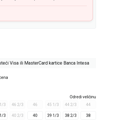
teći Visa ili MasterCard kartice Banca Intesa
 cena
Odredi veličinu
1/3
46 2/3
46
45 1/3
44 2/3
44
1/3
40 2/3
40
39 1/3
38 2/3
38