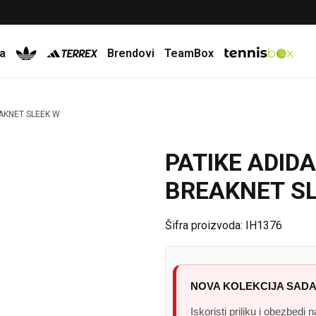
Besplatna dostava za porudžbine preko 6.000 rsd
a
Brendovi
TeamBox
EAKNET SLEEK W
PATIKE ADID
31
%
BREAKNET S
Šifra proizvoda:
IH1376
NOVA KOLEKCIJA SADA
Iskoristi priliku i obezbedi