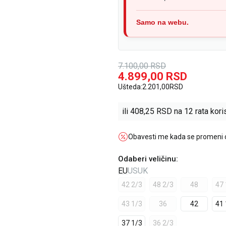
Samo na webu.
7.100,00
RSD
4.899,00
RSD
Ušteda:
2.201,00
RSD
ili
408,25
RSD na 12 rata koris
Obavesti me kada se promeni
Odaberi veličinu
:
EU
US
UK
42 2/3
48 2/3
48
47 
43 1/3
36
42
41 
37 1/3
36 2/3